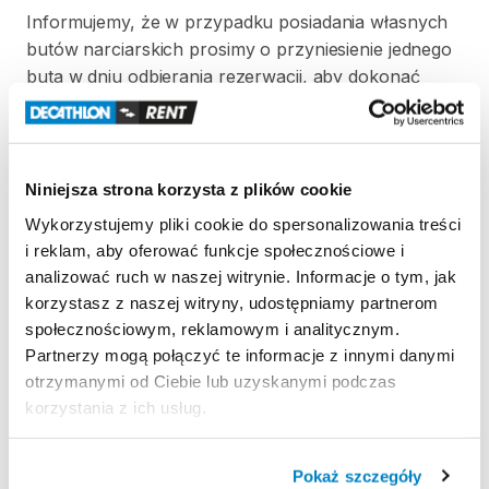
Informujemy
​,​
że
w
przypadku
posiadania
własnych
butów
narciarskich
prosimy
o
przyniesienie
jednego
buta
w
dniu
odbierania
rezerwacji
​,​
aby
dokonać
ustawienia
wiązań
oraz
siły
wypięcia.
W
celu
przyspieszenia
regulacji
wiązań
prosimy
o
przygotowanie
następujących
informacji
o
użytkowniku:
wzrost
​,​
wiek
​,​
waga
oraz
poziom
Niniejsza strona korzysta z plików cookie
umiejętności
w
skali
1–3.
Wykorzystujemy pliki cookie do spersonalizowania treści
i reklam, aby oferować funkcje społecznościowe i
Jeżeli
klient
nie
dostarczy
swojego
buta
analizować ruch w naszej witrynie. Informacje o tym, jak
narciarskiego
przy
odbiorze
nart
​,​
regulację
wiązań
korzystasz z naszej witryny, udostępniamy partnerom
wykonuje
we
własnym
zakresie.
społecznościowym, reklamowym i analitycznym.
Partnerzy mogą połączyć te informacje z innymi danymi
otrzymanymi od Ciebie lub uzyskanymi podczas
Strona produktu w sklepie
korzystania z ich usług.
Zasady wypożyczenia
Pokaż szczegóły