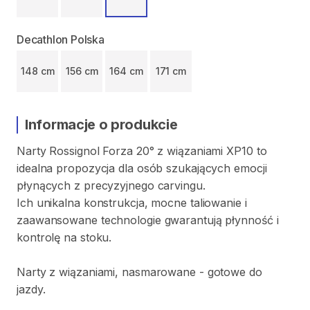
Decathlon Polska
148 cm
156 cm
164 cm
171 cm
Informacje o produkcie
Narty
Rossignol
Forza
20°
z
wiązaniami
XP10
to
idealna
propozycja
dla
osób
szukających
emocji
płynących
z
precyzyjnego
carvingu.
Ich
unikalna
konstrukcja
​,​
mocne
taliowanie
i
zaawansowane
technologie
gwarantują
płynność
i
kontrolę
na
stoku.
Narty
z
wiązaniami​​​​​
​,​
nasmarowane
-
gotowe
do
jazdy.