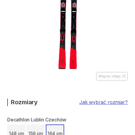
Więcej zdjęć
(
1
)
Rozmiary
Jak wybrać rozmiar?
Decathlon Lublin Czechów
148 cm
156 cm
164 cm