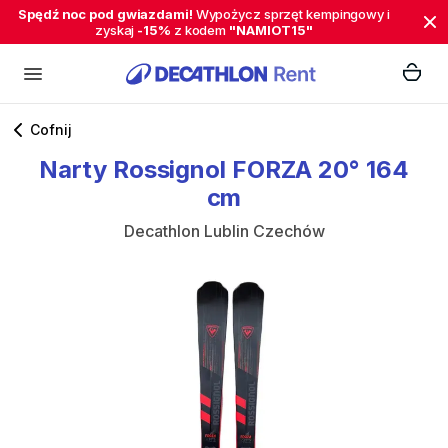
Spędź noc pod gwiazdami!
Wypożycz sprzęt kempingowy i
zyskaj
-15%
z kodem
"NAMIOT15"
Cofnij
Narty
Rossignol
FORZA
20°
164
cm
Decathlon Lublin Czechów