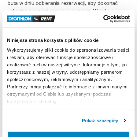
buta
w
dniu
odbierania
rezerwacji
​,​
aby
dokonać
ustawienia
wiązań
oraz
siły
wypięcia.
W
celu
przyspieszenia
regulacji
wiązań
prosimy
o
przygotowanie
następujących
informacji
o
użytkowniku:
wzrost
​,​
wiek
​,​
waga
oraz
poziom
Niniejsza strona korzysta z plików cookie
umiejętności
w
skali
1–3.
Wykorzystujemy pliki cookie do spersonalizowania treści
Jeżeli
klient
nie
dostarczy
swojego
buta
i reklam, aby oferować funkcje społecznościowe i
narciarskiego
przy
odbiorze
nart
​,​
regulację
wiązań
analizować ruch w naszej witrynie. Informacje o tym, jak
wykonuje
we
własnym
zakresie.
korzystasz z naszej witryny, udostępniamy partnerom
społecznościowym, reklamowym i analitycznym.
Partnerzy mogą połączyć te informacje z innymi danymi
otrzymanymi od Ciebie lub uzyskanymi podczas
Strona produktu w sklepie
korzystania z ich usług.
Zasady wypożyczenia
Pokaż szczegóły
REGULAMIN