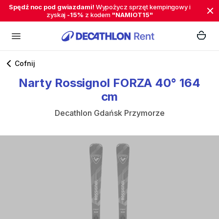
Spędź noc pod gwiazdami!
Wypożycz sprzęt kempingowy i
zyskaj
-15%
z kodem
"NAMIOT15"
Cofnij
Narty
Rossignol
FORZA
40°
164
cm
Decathlon Gdańsk Przymorze