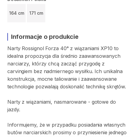
164 cm
171 cm
Informacje o produkcie
Narty
Rossignol
Forza
40°
z
wiązaniami
XP10
to
idealna
propozycja
dla
średnio
zaawansowanych
narciarzy
​,​
którzy
chcą
zacząć
przygodę
z
carvingiem
bez
nadmiernego
wysiłku.
Ich
unikalna
konstrukcja
​,​
mocne
taliowanie
i
zaawansowane
technologie
pozwalają
doskonalić
technikę
skrętów.
Narty
z
wiązaniami​​​​​
​,​
nasmarowane
-
gotowe
do
jazdy.
Informujemy
​,​
że
w
przypadku
posiadania
własnych
butów
narciarskich
prosimy
o
przyniesienie
jednego