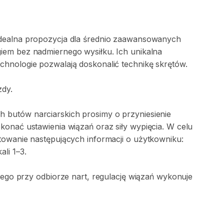
dealna
propozycja
dla
średnio
zaawansowanych
giem
bez
nadmiernego
wysiłku.
Ich
unikalna
echnologie
pozwalają
doskonalić
technikę
skrętów.
zdy.
ch
butów
narciarskich
prosimy
o
przyniesienie
okonać
ustawienia
wiązań
oraz
siły
wypięcia.
W
celu
towanie
następujących
informacji
o
użytkowniku:
kali
1–3.
iego
przy
odbiorze
nart
​,​
regulację
wiązań
wykonuje