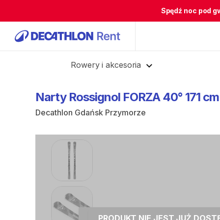
Spędź noc pod g
Cofnij
Rowery i akcesoria
Narty
Rossignol
FORZA
40°
171
cm
Decathlon Gdańsk Przymorze
PRODUKT NIE JEST JUŻ DOS