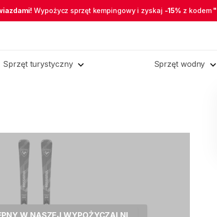
wiazdami!
Wypożycz sprzęt kempingowy i zyskaj
-15%
z kodem
Sprzęt turystyczny
Sprzęt wodny
TĘPNY W NASZEJ WYPOŻYCZALNI