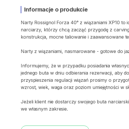
Informacje o produkcie
Narty
Rossignol
Forza
40°
z
wiązaniami
XP10
to
i
narciarzy
​,​
którzy
chcą
zacząć
przygodę
z
carvin
konstrukcja
​,​
mocne
taliowanie
i
zaawansowane
t
Narty
z
wiązaniami​​​​​
​,​
nasmarowane
-
gotowe
do
ja
Informujemy
​,​
że
w
przypadku
posiadania
własny
jednego
buta
w
dniu
odbierania
rezerwacji
​,​
aby
d
przyspieszenia
regulacji
wiązań
prosimy
o
przygo
wzrost
​,​
wiek
​,​
waga
oraz
poziom
umiejętności
w
s
Jeżeli
klient
nie
dostarczy
swojego
buta
narciarsk
we
własnym
zakresie.