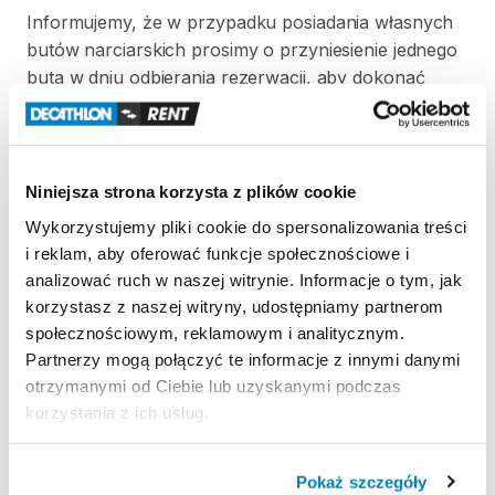
Informujemy
​,​
że
w
przypadku
posiadania
własnych
butów
narciarskich
prosimy
o
przyniesienie
jednego
buta
w
dniu
odbierania
rezerwacji
​,​
aby
dokonać
ustawienia
wiązań
oraz
siły
wypięcia.
W
celu
przyspieszenia
regulacji
wiązań
prosimy
o
przygotowanie
następujących
informacji
o
użytkowniku:
wzrost
​,​
wiek
​,​
waga
oraz
poziom
Niniejsza strona korzysta z plików cookie
umiejętności
w
skali
1–3.
Wykorzystujemy pliki cookie do spersonalizowania treści
i reklam, aby oferować funkcje społecznościowe i
Jeżeli
klient
nie
dostarczy
swojego
buta
analizować ruch w naszej witrynie. Informacje o tym, jak
narciarskiego
przy
odbiorze
nart
​,​
regulację
wiązań
korzystasz z naszej witryny, udostępniamy partnerom
wykonuje
we
własnym
zakresie.
społecznościowym, reklamowym i analitycznym.
Partnerzy mogą połączyć te informacje z innymi danymi
otrzymanymi od Ciebie lub uzyskanymi podczas
Strona produktu w sklepie
korzystania z ich usług.
Zasady wypożyczenia
Pokaż szczegóły