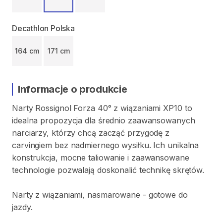
Decathlon Polska
164 cm
171 cm
Informacje o produkcie
Narty
Rossignol
Forza
40°
z
wiązaniami
XP10
to
idealna
propozycja
dla
średnio
zaawansowanych
narciarzy
​,​
którzy
chcą
zacząć
przygodę
z
carvingiem
bez
nadmiernego
wysiłku.
Ich
unikalna
konstrukcja
​,​
mocne
taliowanie
i
zaawansowane
technologie
pozwalają
doskonalić
technikę
skrętów.
Narty
z
wiązaniami​​​​​
​,​
nasmarowane
-
gotowe
do
jazdy.