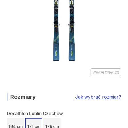
Więcej zdjęć
(
2
)
Rozmiary
Jak wybrać rozmiar?
Decathlon Lublin Czechów
164 cm
171 cm
179 cm