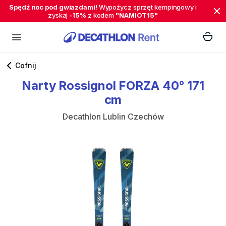
Spędź noc pod gwiazdami!
Wypożycz sprzęt kempingowy i
zyskaj
-15%
z kodem
"NAMIOT15"
Cofnij
Narty
Rossignol
FORZA
40°
171
cm
Decathlon Lublin Czechów