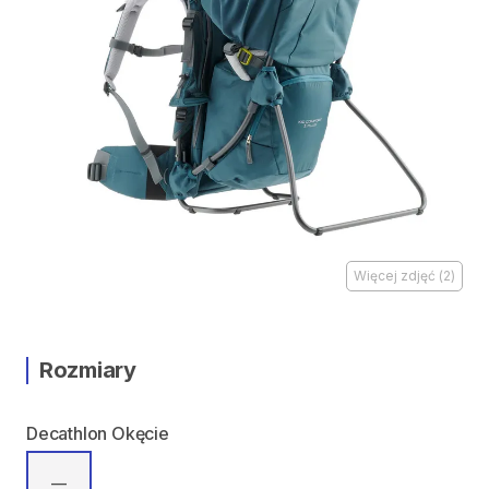
Więcej zdjęć
(
2
)
Rozmiary
Decathlon Okęcie
—