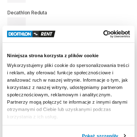
Decathlon Reduta
—
Decathlon Targówek
Niniejsza strona korzysta z plików cookie
—
Wykorzystujemy pliki cookie do spersonalizowania treści
i reklam, aby oferować funkcje społecznościowe i
analizować ruch w naszej witrynie. Informacje o tym, jak
Informacje o produkcie
korzystasz z naszej witryny, udostępniamy partnerom
Nosidełko
zaprojektowane
do
noszenia
dziecka
na
społecznościowym, reklamowym i analitycznym.
Partnerzy mogą połączyć te informacje z innymi danymi
wędrówki
i
zajęcia
na
dworze.
otrzymanymi od Ciebie lub uzyskanymi podczas
Osłona
przed
słońcem
​,​
regulowane
siedzisko
​,​
korzystania z ich usług.
oddychające
plecy
​,​
komfort
i
bezpieczeństwo.
Maksymalna
waga
dziecka:
18
kg
Pokaż szczegóły