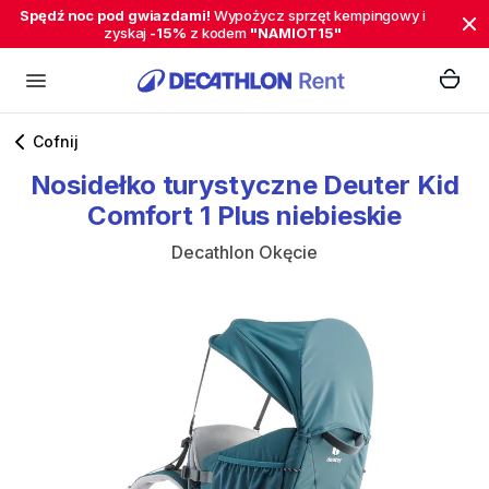
Spędź noc pod gwiazdami!
Wypożycz sprzęt kempingowy i
zyskaj
-15%
z kodem
"NAMIOT15"
Cofnij
Nosidełko
turystyczne
Deuter
Kid
Comfort
1
Plus
niebieskie
Decathlon Okęcie