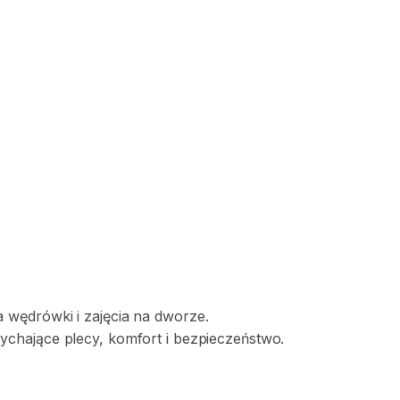
a
wędrówki
i
zajęcia
na
dworze.
ychające
plecy
​,​
komfort
i
bezpieczeństwo.