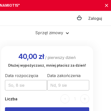
"NAMIOT15"
Zaloguj
Sprzęt zimowy
40,00 zł
/
pierwszy dzień
Dłużej wypożyczasz, mniej płacisz za dzień!
Data rozpoczęcia
Data zakończenia
So, 8 sie
Nd, 9 sie
-
+
Liczba
1