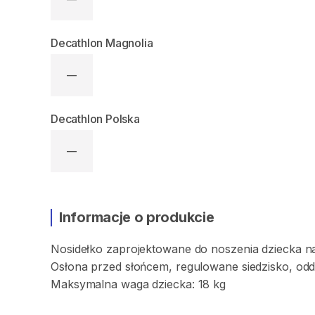
Decathlon Magnolia
—
Decathlon Polska
—
Informacje o produkcie
Nosidełko
zaprojektowane
do
noszenia
dziecka
n
Osłona
przed
słońcem
​,​
regulowane
siedzisko
​,​
odd
Maksymalna
waga
dziecka:
18
kg