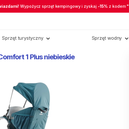
wiazdami!
Wypożycz sprzęt kempingowy i zyskaj
-15%
z kodem
Sprzęt turystyczny
Sprzęt wodny
Comfort
1
Plus
niebieskie