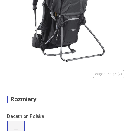
Więcej zdjęć
(
2
)
Rozmiary
Decathlon Polska
—