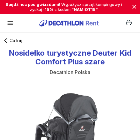
Spędź noc pod gwiazdami!
Wypożycz sprzęt kempingowy i
zyskaj
-15%
z kodem
"NAMIOT15"
Cofnij
Nosidełko
turystyczne
Deuter
Kid
Comfort
Plus
szare
Decathlon Polska