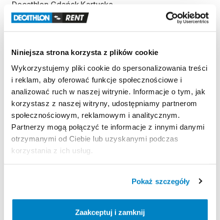
Decathlon Gdańsk Kartuska
Szczęśliwa 1, 80-176 Gdańsk, Polska
Decathlon Gdańsk Przymorze
Obrońców Wybrzeża 1, 80-398 Gdańsk, Polska
Niniejsza strona korzysta z plików cookie
Decathlon Gliwice
Wykorzystujemy pliki cookie do spersonalizowania treści
Aleja Jana Nowaka-Jeziorańskiego 7, 44-102 Gliwice, Polska
i reklam, aby oferować funkcje społecznościowe i
Decathlon Gniezno
analizować ruch w naszej witrynie. Informacje o tym, jak
Gdańska 112, 62-200 Gniezno, Polska
korzystasz z naszej witryny, udostępniamy partnerom
Decathlon Inowrocław
społecznościowym, reklamowym i analitycznym.
aleja Niepodległości 35, 88-100 Inowrocław, Polska
Partnerzy mogą połączyć te informacje z innymi danymi
Decathlon Jelenia Góra
otrzymanymi od Ciebie lub uzyskanymi podczas
Aleja Jana Pawła II 17, 58-500 Jelenia Góra, Polska
korzystania z ich usług.
Decathlon Kalisz
Poznańska 80-86, 62-800 Kalisz, Polska
Pokaż szczegóły
Decathlon Katowice Trzy Stawy
Alpejska 5, 40-507 Katowice, Polska
Zaakceptuj i zamknij
Decathlon Katowice