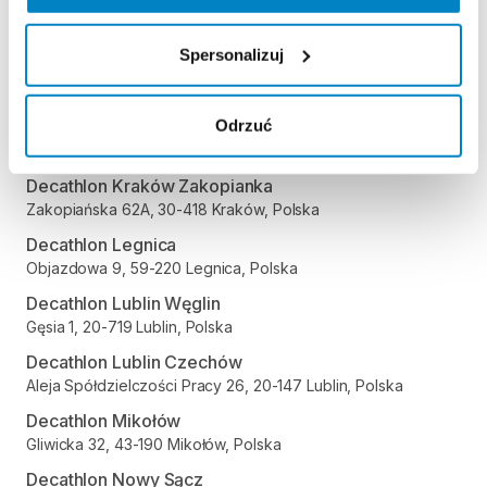
Trasa Nikodema i Józefa Renców 30, 40-878 Katowice,
Polska
Spersonalizuj
Decathlon Kielce
Radomska 24, 25-451 Kielce, Polska
Odrzuć
Decathlon Kraków Bronowice
Stawowa 61, 31-346 Kraków, Polska
Decathlon Kraków Zakopianka
Zakopiańska 62A, 30-418 Kraków, Polska
Decathlon Legnica
Objazdowa 9, 59-220 Legnica, Polska
Decathlon Lublin Węglin
Gęsia 1, 20-719 Lublin, Polska
Decathlon Lublin Czechów
Aleja Spółdzielczości Pracy 26, 20-147 Lublin, Polska
Decathlon Mikołów
Gliwicka 32, 43-190 Mikołów, Polska
Decathlon Nowy Sącz