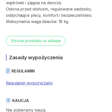
wędrówki
i
zajęcia
na
dworze.
Osłona
przed
słońcem
​,​
regulowane
siedzisko
​,​
oddychające
plecy
​,​
komfort
i
bezpieczeństwo.
Maksymalna
waga
dziecka:
18
kg
Strona produktu w sklepie
Zasady wypożyczenia
REGULAMIN
Regulamin wypożyczalni
KAUCJA
Nie pobieramy kaucji.