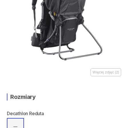
Więcej zdjęć
(
2
)
Rozmiary
Decathlon Reduta
—