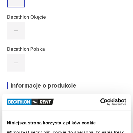
Decathlon Okęcie
—
Decathlon Polska
—
Informacje o produkcie
Nosidełko
zaprojektowane
do
noszenia
dziecka
na
wędrówki
i
zajęcia
na
dworze.
Osłona
przed
słońcem
​,​
regulowane
siedzisko
​,​
oddychające
plecy
​,​
komfort
i
bezpieczeństwo.
Niniejsza strona korzysta z plików cookie
Maksymalna
waga
dziecka:
18
kg
Wykorzystujemy pliki cookie do spersonalizowania treści