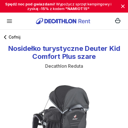
Spędź noc pod gwiazdami!
Wypożycz sprzęt kempingowy i
zyskaj
-15%
z kodem
"NAMIOT15"
Cofnij
Nosidełko
turystyczne
Deuter
Kid
Comfort
Plus
szare
Decathlon Reduta