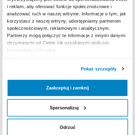
i reklam, aby oferować funkcje społecznościowe i
analizować ruch w naszej witrynie. Informacje o tym, jak
Strona produktu w sklepie
korzystasz z naszej witryny, udostępniamy partnerom
społecznościowym, reklamowym i analitycznym.
Partnerzy mogą połączyć te informacje z innymi danymi
Zasady wypożyczenia
otrzymanymi od Ciebie lub uzyskanymi podczas
korzystania z ich usług.
REGULAMIN
Regulamin wypożyczalni
Pokaż szczegóły
Zaakceptuj i zamknij
KAUCJA
Nie pobieramy kaucji za wypożyczenie tego
produktu
Spersonalizuj
Odrzuć
ODBIÓR I ZWROT SPRZĘTU