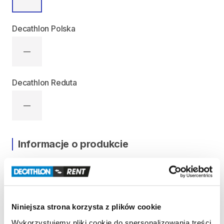
Decathlon Polska
—
Decathlon Reduta
—
Informacje o produkcie
Nosidełko
zaprojektowane
do
noszenia
dziecka
na
wędrówki
i
zajęcia
na
dworze.
Osłona
przed
słońcem
​,​
regulowane
siedzisko
​,​
oddychające
plecy
​,​
komfort
i
bezpieczeństwo.
Niniejsza strona korzysta z plików cookie
Maksymalna
waga
dziecka:
18
kg
Wykorzystujemy pliki cookie do spersonalizowania treści