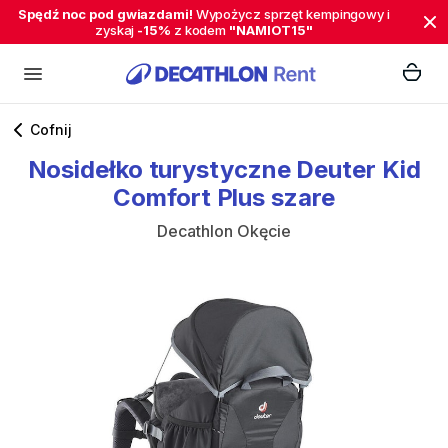
Spędź noc pod gwiazdami!
Wypożycz sprzęt kempingowy i
zyskaj
-15%
z kodem
"NAMIOT15"
Cofnij
Nosidełko
turystyczne
Deuter
Kid
Comfort
Plus
szare
Decathlon Okęcie