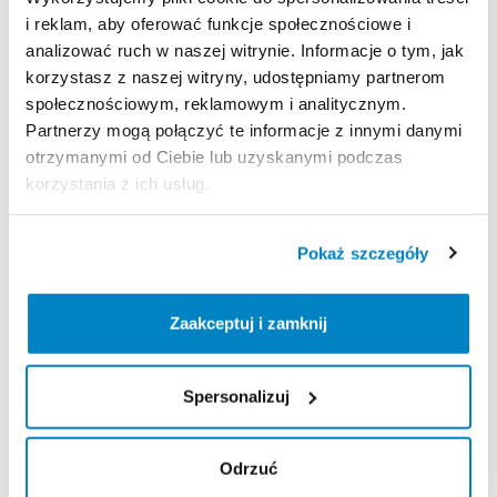
i reklam, aby oferować funkcje społecznościowe i
analizować ruch w naszej witrynie. Informacje o tym, jak
Strona produktu w sklepie
korzystasz z naszej witryny, udostępniamy partnerom
społecznościowym, reklamowym i analitycznym.
Partnerzy mogą połączyć te informacje z innymi danymi
Zasady wypożyczenia
otrzymanymi od Ciebie lub uzyskanymi podczas
korzystania z ich usług.
REGULAMIN
Regulamin wypożyczalni
Pokaż szczegóły
Zaakceptuj i zamknij
KAUCJA
Nie pobieramy kaucji za wypożyczenie tego
produktu
Spersonalizuj
Odrzuć
ODBIÓR I ZWROT SPRZĘTU