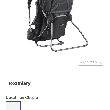
Więcej zdjęć
(
2
)
Rozmiary
Decathlon Okęcie
—