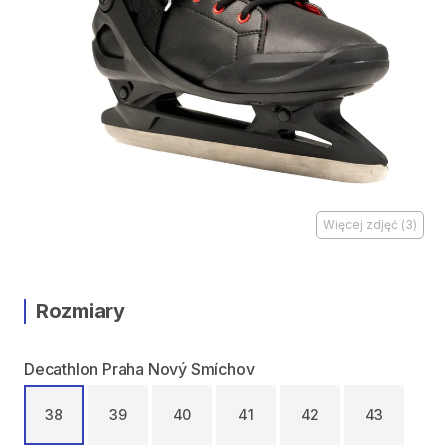
Więcej zdjęć
(
3
)
Rozmiary
Decathlon Praha Nový Smíchov
38
39
40
41
42
43