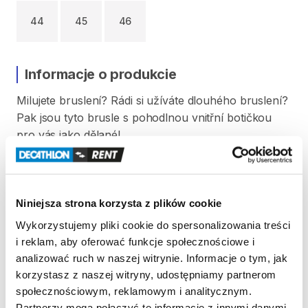
44
45
46
Informacje o produkcie
Milujete
bruslení?
Rádi
si
užíváte
dlouhého
bruslení?
Pak
jsou
tyto
brusle
s
pohodlnou
vnitřní
botičkou
pro
vás
jako
dělané!
Velikost
bruslí
je
38.
Před
každým
použitím
jsou
boty
vysušeny
a
vydezinfikovány.
Niniejsza strona korzysta z plików cookie
Strona produktu w sklepie
Wykorzystujemy pliki cookie do spersonalizowania treści
i reklam, aby oferować funkcje społecznościowe i
analizować ruch w naszej witrynie. Informacje o tym, jak
Zasady wypożyczenia
korzystasz z naszej witryny, udostępniamy partnerom
społecznościowym, reklamowym i analitycznym.
REGULAMIN
Partnerzy mogą połączyć te informacje z innymi danymi