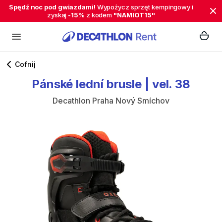
Spędź noc pod gwiazdami!
Wypożycz sprzęt kempingowy i
zyskaj
-15%
z kodem
"NAMIOT15"
Cofnij
Pánské
lední
brusle
|
vel.
38
Decathlon Praha Nový Smíchov