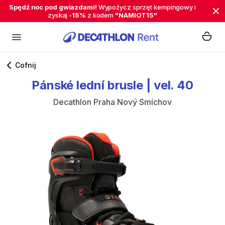
Spędź noc pod gwiazdami!
Wypożycz sprzęt kempingowy i
zyskaj
-15%
z kodem
"NAMIOT15"
Cofnij
Pánské
lední
brusle
|
vel.
40
Decathlon Praha Nový Smíchov