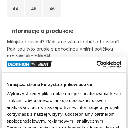
44
45
46
Informacje o produkcie
Milujete
bruslení?
Rádi
si
užíváte
dlouhého
bruslení?
Pak
jsou
tyto
brusle
s
pohodlnou
vnitřní
botičkou
pro
vás
jako
dělané!
Velikost
bruslí
je
40.
Před
každým
použitím
jsou
boty
vysušeny
a
vydezinfikovány.
Niniejsza strona korzysta z plików cookie
Strona produktu w sklepie
Wykorzystujemy pliki cookie do spersonalizowania treści
i reklam, aby oferować funkcje społecznościowe i
analizować ruch w naszej witrynie. Informacje o tym, jak
Zasady wypożyczenia
korzystasz z naszej witryny, udostępniamy partnerom
społecznościowym, reklamowym i analitycznym.
REGULAMIN
Partnerzy mogą połączyć te informacje z innymi danymi