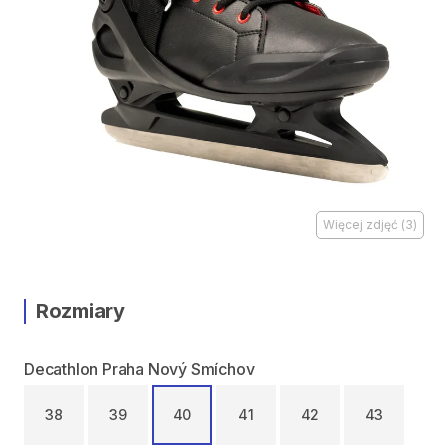
Więcej zdjęć
(
3
)
Rozmiary
Decathlon Praha Nový Smíchov
38
39
40
41
42
43