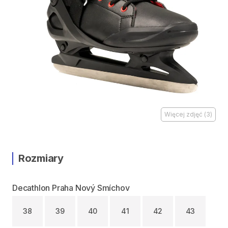
Więcej zdjęć
(
3
)
Rozmiary
Decathlon Praha Nový Smíchov
38
39
40
41
42
43