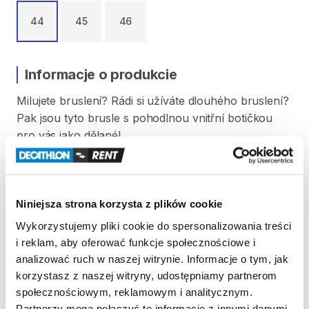
44
45
46
Informacje o produkcie
Milujete
bruslení?
Rádi
si
užíváte
dlouhého
bruslení?
Pak
jsou
tyto
brusle
s
pohodlnou
vnitřní
botičkou
pro
vás
jako
dělané!
Velikost
bruslí
je
44.
Před
každým
použitím
jsou
boty
vysušeny
a
vydezinfikovány.
Niniejsza strona korzysta z plików cookie
Strona produktu w sklepie
Wykorzystujemy pliki cookie do spersonalizowania treści
i reklam, aby oferować funkcje społecznościowe i
analizować ruch w naszej witrynie. Informacje o tym, jak
Zasady wypożyczenia
korzystasz z naszej witryny, udostępniamy partnerom
społecznościowym, reklamowym i analitycznym.
REGULAMIN
Partnerzy mogą połączyć te informacje z innymi danymi