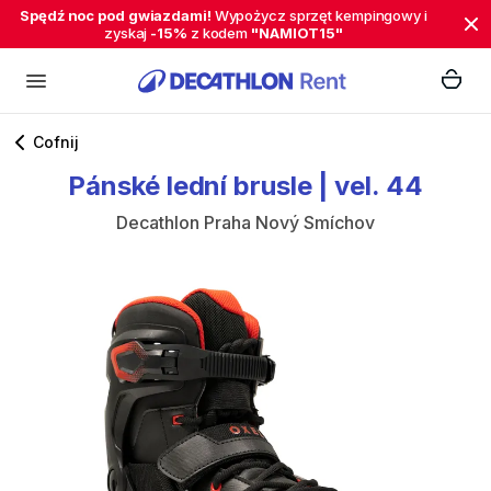
Spędź noc pod gwiazdami!
Wypożycz sprzęt kempingowy i
zyskaj
-15%
z kodem
"NAMIOT15"
Cofnij
Pánské
lední
brusle
|
vel.
44
Decathlon Praha Nový Smíchov