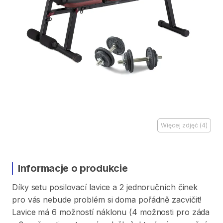
Więcej zdjęć
(
4
)
Informacje o produkcie
Díky
setu
posilovací
lavice
a
2
jednoručních
činek
pro
vás
nebude
problém
si
doma
pořádně
zacvičit!
Lavice
má
6
možností
náklonu
(4
možnosti
pro
záda