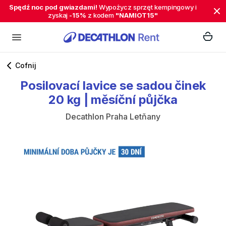
Spędź noc pod gwiazdami!
Wypożycz sprzęt kempingowy i
zyskaj
-15%
z kodem
"NAMIOT15"
Cofnij
Posilovací
lavice
se
sadou
činek
20
kg
|
měsíční
půjčka
Decathlon Praha Letňany