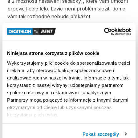
a
2
možnosti
nastavení
sedačky)​​​​​​
​,​
které
vám
umožní
procvičit
celé
tělo.
Lavici
není
problém
složit
doma
vám
tak
rozhodně
nebude
překážet.
V
ceně
vypůjčky
lavice
jsou
2
jednoruční
činky
a
20kg
závaží
v
8
kotoučích.
Niniejsza strona korzysta z plików cookie
Minimální
doba
půjčky
je
30
dní.
Lavici
zapůjčujeme
nesloženou
v
původním
balení.
Wykorzystujemy pliki cookie do spersonalizowania treści
i reklam, aby oferować funkcje społecznościowe i
analizować ruch w naszej witrynie. Informacje o tym, jak
Strona produktu w sklepie
korzystasz z naszej witryny, udostępniamy partnerom
społecznościowym, reklamowym i analitycznym.
Zasady wypożyczenia
Partnerzy mogą połączyć te informacje z innymi danymi
otrzymanymi od Ciebie lub uzyskanymi podczas
korzystania z ich usług.
REGULAMIN
Regulamin wypożyczalni
Pokaż szczegóły