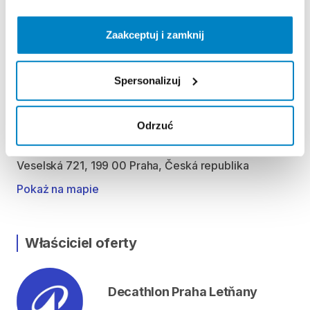
KAUCJA
Zaakceptuj i zamknij
Pro vypůjčení produktu není vyžadována vratná či
jiná záloha. Za vypůjčení zaplatíte předem online
Spersonalizuj
platební kartou.
Odrzuć
Lokalizacja
Veselská 721, 199 00 Praha, Česká republika
Pokaż na mapie
Właściciel oferty
Decathlon Praha Letňany