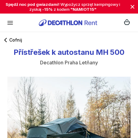
Spędź noc pod gwiazdami!
Wypożycz sprzęt kempingowy i
zyskaj
-15%
z kodem
"NAMIOT15"
Cofnij
Přístřešek
k
autostanu
MH
500
Decathlon Praha Letňany