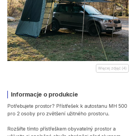
Więcej zdjęć
(
4
)
Informacje o produkcie
Potřebujete
prostor?
Přístřešek
k
autostanu
MH
500
pro
2
osoby
pro
zvětšení
užitného
prostoru.
Rozšiřte
tímto
přístřeškem
obyvatelný
prostor
a