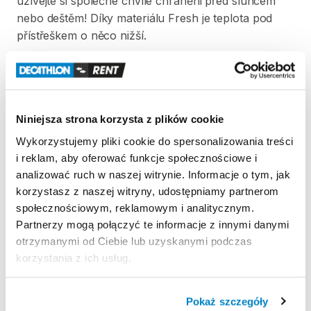
užívejte
si
společné
chvíle
chráněni
před
sluncem
nebo
deštěm!
Díky
materiálu
Fresh
je
teplota
pod
přístřeškem
o
něco
nižší.
Strona produktu w sklepie
Zasady wypożyczenia
Niniejsza strona korzysta z plików cookie
Wykorzystujemy pliki cookie do spersonalizowania treści
REGULAMIN
i reklam, aby oferować funkcje społecznościowe i
analizować ruch w naszej witrynie. Informacje o tym, jak
Regulamin wypożyczalni
korzystasz z naszej witryny, udostępniamy partnerom
społecznościowym, reklamowym i analitycznym.
Partnerzy mogą połączyć te informacje z innymi danymi
KAUCJA
otrzymanymi od Ciebie lub uzyskanymi podczas
korzystania z ich usług.
Pro vypůjčení produktu není vyžadována vratná či
jiná záloha. Za vypůjčení zaplatíte předem online
platební kartou. Sleva je automaticky vypočítána a
Pokaż szczegóły