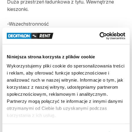
Duża
przestrzeń
ładunkowa
z
tyłu.
Wewnętrzne
kieszonki.
-Wszechstronność
Przyłączana
do
roweru
lub
przekształcana
w
wózek.
-Solidność
Niniejsza strona korzysta z plików cookie
Zderzak
ochronny.
Wykorzystujemy pliki cookie do spersonalizowania treści
i reklam, aby oferować funkcje społecznościowe i
-Kontrola
hamowania
analizować ruch w naszej witrynie. Informacje o tym, jak
Hamulec
nożny.
korzystasz z naszej witryny, udostępniamy partnerom
społecznościowym, reklamowym i analitycznym.
-
Kompatybilność
Partnerzy mogą połączyć te informacje z innymi danymi
Przyczepka
jest
kompatybilna
z
rowerami
otrzymanymi od Ciebie lub uzyskanymi podczas
EXPLORER
520
​,​
RIVERSIDE
500
korzystania z ich usług.
Strona produktu w sklepie