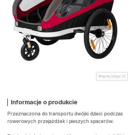
Więcej zdjęć
(
1
)
Informacje o produkcie
Przeznaczona
do
transportu
dwójki
dzieci
podczas
rowerowych
przejażdżek
i
pieszych
spacerów.