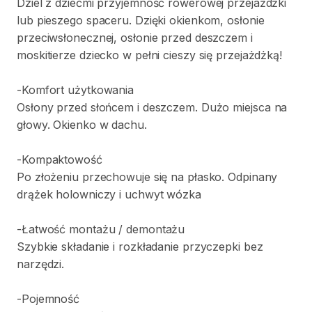
Dziel
z
dziećmi
przyjemność
rowerowej
przejażdżki
lub
pieszego
spaceru.
Dzięki
okienkom
​,​
osłonie
przeciwsłonecznej
​,​
osłonie
przed
deszczem
i
moskitierze
dziecko
w
pełni
cieszy
się
przejażdżką!
-Komfort
użytkowania
Osłony
przed
słońcem
i
deszczem.
Dużo
miejsca
na
głowy.
Okienko
w
dachu.
-Kompaktowość
Po
złożeniu
przechowuje
się
na
płasko.
Odpinany
drążek
holowniczy
i
uchwyt
wózka
-Łatwość
montażu
​/​
demontażu
Szybkie
składanie
i
rozkładanie
przyczepki
bez
narzędzi.
-Pojemność