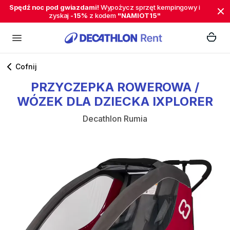
Spędź noc pod gwiazdami!
Wypożycz sprzęt kempingowy i
zyskaj
-15%
z kodem
"NAMIOT15"
Cofnij
PRZYCZEPKA
ROWEROWA
​/​
WÓZEK
DLA
DZIECKA
IXPLORER
Decathlon Rumia