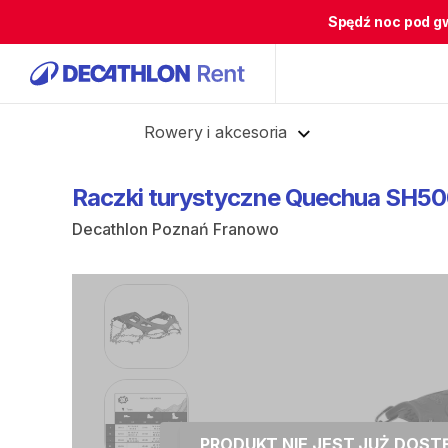
Spędź noc pod g
Cofnij
Rowery i akcesoria
Raczki
turystyczne
Quechua
SH50
Decathlon Poznań Franowo
PRODUKT NIE JEST JUŻ DOS