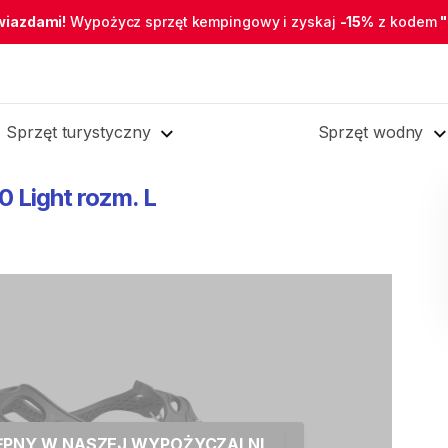
wiazdami!
Wypożycz sprzęt kempingowy i zyskaj
-15%
z kodem
Sprzęt turystyczny
Sprzęt wodny
0
Light
rozm.
L
TĘPNY W NASZEJ WYPOŻYCZALNI