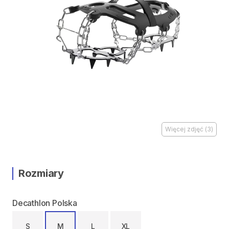
Więcej zdjęć
(
3
)
Rozmiary
Decathlon Polska
S
M
L
XL