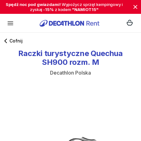
Spędź noc pod gwiazdami!
Wypożycz sprzęt kempingowy i
zyskaj
-15%
z kodem
"NAMIOT15"
Cofnij
Raczki
turystyczne
Quechua
SH900
rozm.
M
Decathlon Polska