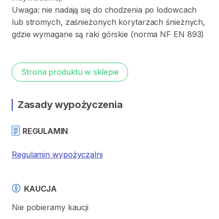
Uwaga:
nie
nadają
się
do
chodzenia
po
lodowcach
lub
stromych
​,​
zaśnieżonych
korytarzach
śnieżnych
​,​
gdzie
wymagane
są
raki
górskie
(norma
NF
EN
893)
Strona produktu w sklepie
Zasady wypożyczenia
REGULAMIN
Regulamin wypożyczalni
KAUCJA
Nie pobieramy kaucji