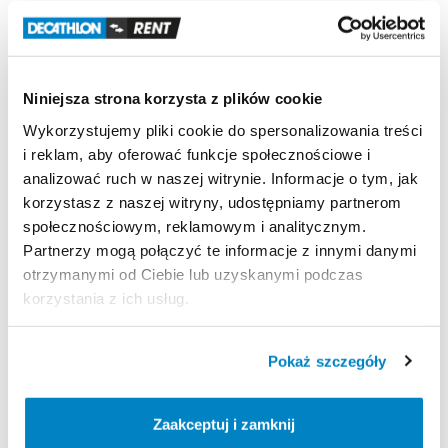
Szczęśliwa 1, 80-176 Gdańsk, Polska
Decathlon Gdańsk Przymorze
Obrońców Wybrzeża 1, 80-398 Gdańsk, Polska
Niniejsza strona korzysta z plików cookie
Decathlon Gliwice
Aleja Jana Nowaka-Jeziorańskiego 7, 44-102 Gliwice, Polska
Wykorzystujemy pliki cookie do spersonalizowania treści
Decathlon Gniezno
i reklam, aby oferować funkcje społecznościowe i
Gdańska 112, 62-200 Gniezno, Polska
analizować ruch w naszej witrynie. Informacje o tym, jak
korzystasz z naszej witryny, udostępniamy partnerom
Decathlon Inowrocław
społecznościowym, reklamowym i analitycznym.
aleja Niepodległości 35, 88-100 Inowrocław, Polska
Partnerzy mogą połączyć te informacje z innymi danymi
Decathlon Jelenia Góra
otrzymanymi od Ciebie lub uzyskanymi podczas
Aleja Jana Pawła II 17, 58-500 Jelenia Góra, Polska
korzystania z ich usług.
Decathlon Kalisz
Poznańska 80-86, 62-800 Kalisz, Polska
Pokaż szczegóły
Decathlon Katowice Trzy Stawy
Alpejska 5, 40-507 Katowice, Polska
Decathlon Katowice
Zaakceptuj i zamknij
Trasa Nikodema i Józefa Renców 30, 40-878 Katowice,