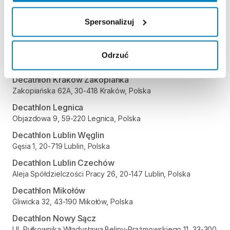
Polska
Spersonalizuj
Decathlon Kielce
Radomska 24, 25-451 Kielce, Polska
Decathlon Kraków Bronowice
Odrzuć
Stawowa 61, 31-346 Kraków, Polska
Decathlon Kraków Zakopianka
Zakopiańska 62A, 30-418 Kraków, Polska
Decathlon Legnica
Objazdowa 9, 59-220 Legnica, Polska
Decathlon Lublin Węglin
Gęsia 1, 20-719 Lublin, Polska
Decathlon Lublin Czechów
Aleja Spółdzielczości Pracy 26, 20-147 Lublin, Polska
Decathlon Mikołów
Gliwicka 32, 43-190 Mikołów, Polska
Decathlon Nowy Sącz
Ul, Pułkownika Władysława Beliny-Prażmowskiego 11, 33-300