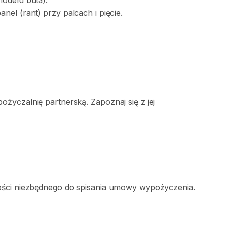
modelu
buta).
panel
(rant)
przy
palcach
i
pięcie.
życzalnię partnerską. Zapoznaj się z jej
ości niezbędnego do spisania umowy wypożyczenia.