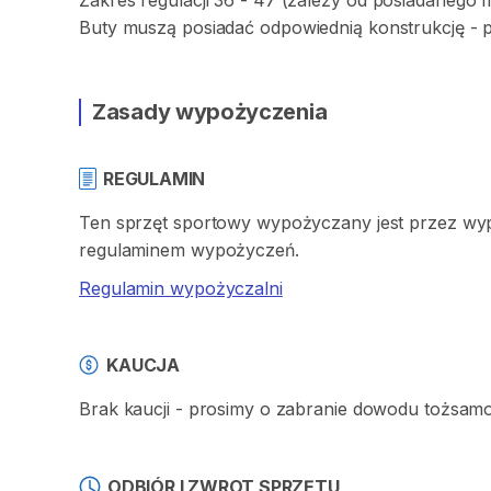
Zakres
regulacji
36
-
47
(zależy
od
posiadanego
Buty
muszą
posiadać
odpowiednią
konstrukcję
-
Zasady wypożyczenia
REGULAMIN
Ten sprzęt sportowy wypożyczany jest przez wypo
regulaminem wypożyczeń.
Regulamin wypożyczalni
KAUCJA
Brak kaucji - prosimy o zabranie dowodu tożsam
ODBIÓR I ZWROT SPRZĘTU