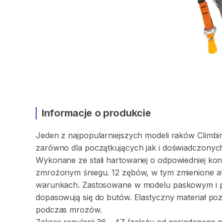
Informacje o produkcie
Jeden
z
najpopularniejszych
modeli
raków
Climbi
zarówno
dla
początkujących
jak
i
doświadczonyc
Wykonane
ze
stali
hartowanej
o
odpowiedniej
kon
zmrożonym
śniegu.
12
zębów
​,​
w
tym
zmienione
a
warunkach.
Zastosowane
w
modelu
paskowym
i
dopasowują
się
do
butów.
Elastyczny
materiał
poz
podczas
mrozów.