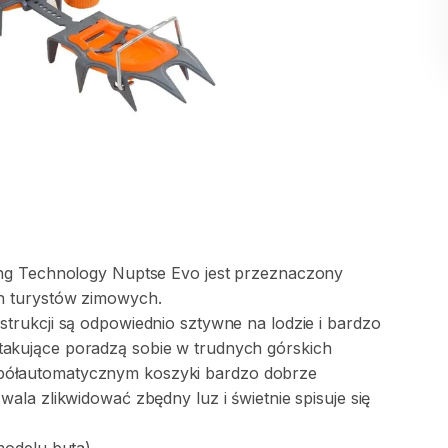
ng
Technology
Nuptse
Evo
jest
przeznaczony
h
turystów
zimowych.
strukcji
są
odpowiednio
sztywne
na
lodzie
i
bardzo
takujące
poradzą
sobie
w
trudnych
górskich
półautomatycznym
koszyki
bardzo
dobrze
wala
zlikwidować
zbędny
luz
i
świetnie
spisuje
się