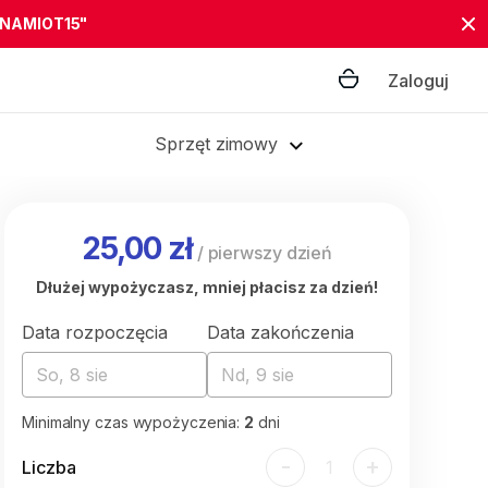
"NAMIOT15"
Zaloguj
Sprzęt zimowy
25,00 zł
/
pierwszy dzień
Dłużej wypożyczasz, mniej płacisz za dzień!
Data rozpoczęcia
Data zakończenia
So, 8 sie
Nd, 9 sie
Minimalny czas wypożyczenia:
2
dni
-
+
Liczba
1