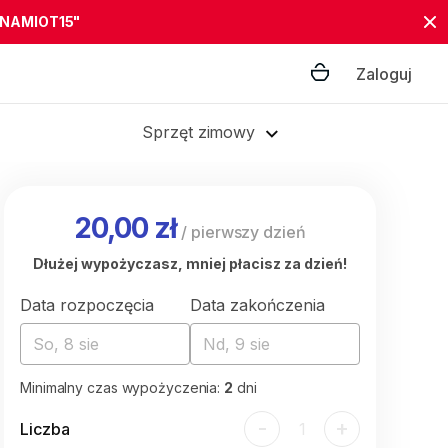
"NAMIOT15"
Zaloguj
Sprzęt zimowy
20,00 zł
/
pierwszy dzień
Dłużej wypożyczasz, mniej płacisz za dzień!
Data rozpoczęcia
Data zakończenia
So, 8 sie
Nd, 9 sie
Minimalny czas wypożyczenia:
2
dni
-
+
Liczba
1