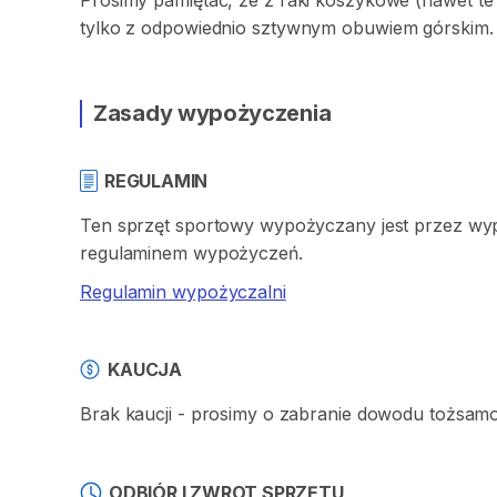
Prosimy
pamiętać
​,​
że
z
raki
koszykowe
(nawet
te
tylko
z
odpowiednio
sztywnym
obuwiem
górskim.
Zasady wypożyczenia
REGULAMIN
Ten sprzęt sportowy wypożyczany jest przez wypo
regulaminem wypożyczeń.
Regulamin wypożyczalni
KAUCJA
Brak kaucji - prosimy o zabranie dowodu tożsam
ODBIÓR I ZWROT SPRZĘTU