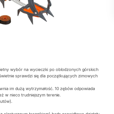
ietny
wybór
na
wycieczki
po
oblodzonych
górskich
świetnie
sprawdzi
się
dla
początkujących
zimowych
wnia
im
dużą
wytrzymałość.
10
zębów
odpowiada
eż
w
nieco
trudniejszym
terenie.
utów).