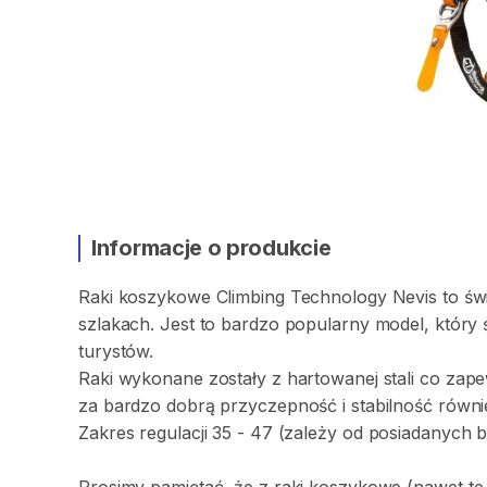
Informacje o produkcie
Raki
koszykowe
Climbing
Technology
Nevis
to
św
szlakach.
Jest
to
bardzo
popularny
model
​,​
który
turystów.
Raki
wykonane
zostały
z
hartowanej
stali
co
zape
za
bardzo
dobrą
przyczepność
i
stabilność
równi
Zakres
regulacji
35
-
47
(zależy
od
posiadanych
b