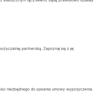
z
elastycznym
łącznikiem)
będą
prawidłowo
działały
życzalnię partnerską. Zapoznaj się z jej
ości niezbędnego do spisania umowy wypożyczenia.