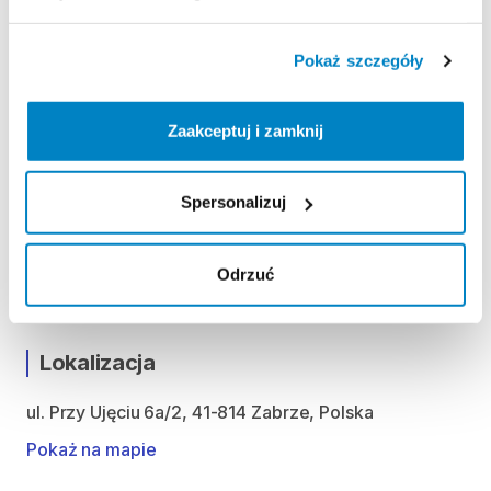
KAUCJA
Pokaż szczegóły
Brak kaucji - prosimy o zabranie dowodu tożsamości
niezbędnego do spisania umowy wypożyczenia.
Zaakceptuj i zamknij
ODBIÓR I ZWROT SPRZĘTU
Spersonalizuj
Nie pracujemy w stałych godzinach. Na odbiór i
zwrot z każdym klientem umawiamy się
indywidualnie, głównie wieczorami w przeddzień
Odrzuć
startu wypożyczenia.
Lokalizacja
ul. Przy Ujęciu 6a/2, 41-814 Zabrze, Polska
Pokaż na mapie