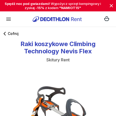
Spędź noc pod gwiazdami!
Wypożycz sprzęt kempingowy i
zyskaj
-15%
z kodem
"NAMIOT15"
Cofnij
Raki
koszykowe
Climbing
Technology
Nevis
Flex
Skitury Rent