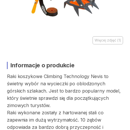
Więcej zdjęć
(
1
)
Informacje o produkcie
Raki
koszykowe
Climbing
Technology
Nevis
to
świetny
wybór
na
wycieczki
po
oblodzonych
górskich
szlakach.
Jest
to
bardzo
popularny
model
​,​
który
świetnie
sprawdzi
się
dla
początkujących
zimowych
turystów.
Raki
wykonane
zostały
z
hartowanej
stali
co
zapewnia
im
dużą
wytrzymałość.
10
zębów
odpowiada
za
bardzo
dobrą
przyczepność
i