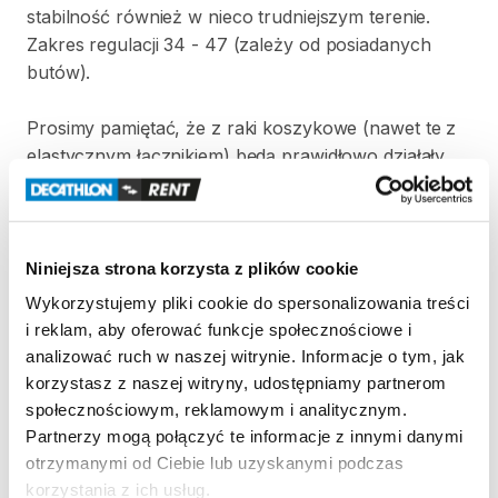
stabilność
również
w
nieco
trudniejszym
terenie.
Zakres
regulacji
34
-
47
(zależy
od
posiadanych
butów).
Prosimy
pamiętać
​,​
że
z
raki
koszykowe
(nawet
te
z
elastycznym
łącznikiem)
będą
prawidłowo
działały
tylko
z
odpowiednio
sztywnym
obuwiem
górskim.
Zasady wypożyczenia
Niniejsza strona korzysta z plików cookie
Wykorzystujemy pliki cookie do spersonalizowania treści
REGULAMIN
i reklam, aby oferować funkcje społecznościowe i
Ten sprzęt sportowy wypożyczany jest przez
analizować ruch w naszej witrynie. Informacje o tym, jak
wypożyczalnię partnerską. Zapoznaj się z jej
korzystasz z naszej witryny, udostępniamy partnerom
regulaminem wypożyczeń.
społecznościowym, reklamowym i analitycznym.
Partnerzy mogą połączyć te informacje z innymi danymi
Regulamin wypożyczalni
otrzymanymi od Ciebie lub uzyskanymi podczas
korzystania z ich usług.