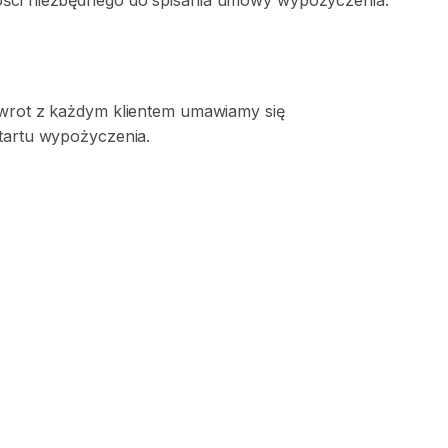
ości niezbędnego do spisania umowy wypożyczenia.
zwrot z każdym klientem umawiamy się
startu wypożyczenia.