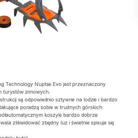
ng
Technology
Nuptse
Evo
jest
przeznaczony
h
turystów
zimowych.
strukcji
są
odpowiednio
sztywne
na
lodzie
i
bardzo
takujące
poradzą
sobie
w
trudnych
górskich
półautomatycznym
koszyki
bardzo
dobrze
wala
zlikwidować
zbędny
luz
i
świetnie
spisuje
się