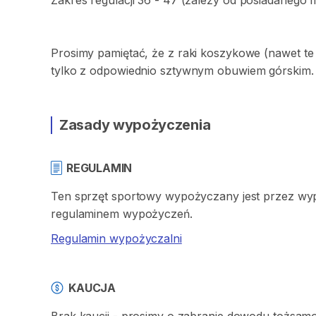
Zakres
regulacji
36
-
47
(zależy
od
posiadanego
Prosimy
pamiętać
​,​
że
z
raki
koszykowe
(nawet
te
tylko
z
odpowiednio
sztywnym
obuwiem
górskim.
Zasady wypożyczenia
REGULAMIN
Ten sprzęt sportowy wypożyczany jest przez wypo
regulaminem wypożyczeń.
Regulamin wypożyczalni
KAUCJA