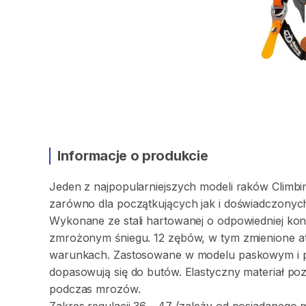
Informacje o produkcie
Jeden
z
najpopularniejszych
modeli
raków
Climbi
zarówno
dla
początkujących
jak
i
doświadczonyc
Wykonane
ze
stali
hartowanej
o
odpowiedniej
kon
zmrożonym
śniegu.
12
zębów
​,​
w
tym
zmienione
a
warunkach.
Zastosowane
w
modelu
paskowym
i
dopasowują
się
do
butów.
Elastyczny
materiał
poz
podczas
mrozów.