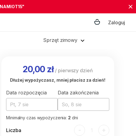
"NAMIOT15"
Zaloguj
Sprzęt zimowy
20,00 zł
/
pierwszy dzień
Dłużej wypożyczasz, mniej płacisz za dzień!
Data rozpoczęcia
Data zakończenia
Pt, 7 sie
So, 8 sie
Minimalny czas wypożyczenia:
2
dni
-
+
Liczba
1