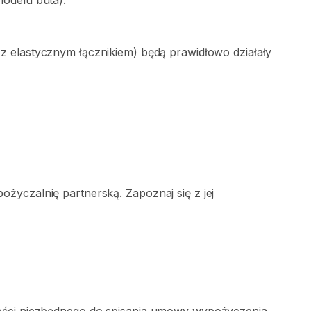
modelu
buta).
z
elastycznym
łącznikiem)
będą
prawidłowo
działały
życzalnię partnerską. Zapoznaj się z jej