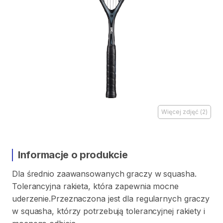
Więcej zdjęć
(
2
)
Informacje o produkcie
Dla
średnio
zaawansowanych
graczy
w
squasha.
Tolerancyjna
rakieta
​,​
która
zapewnia
mocne
uderzenie.Przeznaczona
jest
dla
regularnych
graczy
w
squasha
​,​
którzy
potrzebują
tolerancyjnej
rakiety
i