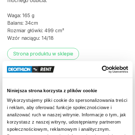
mocnego
odbicia.
Waga:
165
g
Balans:
34cm
Rozmiar
główki:
499
cm²
Wzór
naciągu:
14
​/​
18
Strona produktu w sklepie
Zasady wypożyczenia
REGULAMIN
Niniejsza strona korzysta z plików cookie
Wykorzystujemy pliki cookie do spersonalizowania treści
Regulamin wypożyczalni
i reklam, aby oferować funkcje społecznościowe i
analizować ruch w naszej witrynie. Informacje o tym, jak
korzystasz z naszej witryny, udostępniamy partnerom
KAUCJA
społecznościowym, reklamowym i analitycznym.