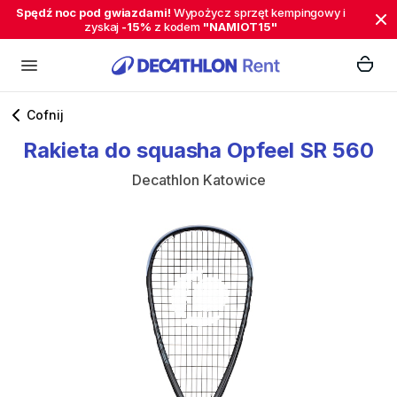
Spędź noc pod gwiazdami!
Wypożycz sprzęt kempingowy i
zyskaj
-15%
z kodem
"NAMIOT15"
Cofnij
Rakieta
do
squasha
Opfeel
SR
560
Decathlon Katowice