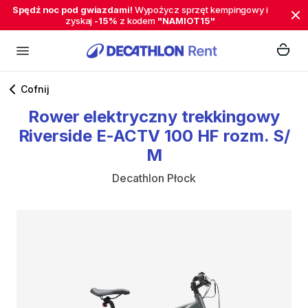
Spędź noc pod gwiazdami!
Wypożycz sprzęt kempingowy i
zyskaj
-15%
z kodem
"NAMIOT15"
Cofnij
Rower
elektryczny
trekkingowy
Riverside
E-ACTV
100
HF
rozm.
S
​/​
M
Decathlon Płock