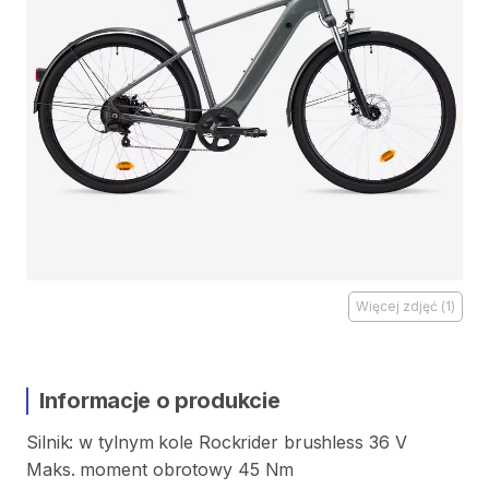
Więcej zdjęć
(
1
)
Informacje o produkcie
Silnik:
w
tylnym
kole
Rockrider
brushless
36
V
Maks.
moment
obrotowy
45
Nm