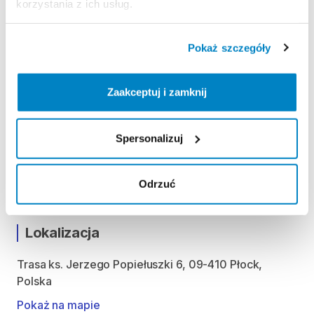
korzystania z ich usług.
Regulamin wypożyczalni
Pokaż szczegóły
KAUCJA
Zaakceptuj i zamknij
Nie pobieramy kaucji za wypożyczenie tego
produktu
Spersonalizuj
ODBIÓR I ZWROT SPRZĘTU
Odrzuć
9:00-21:00
Lokalizacja
Trasa ks. Jerzego Popiełuszki 6, 09-410 Płock,
Polska
Pokaż na mapie