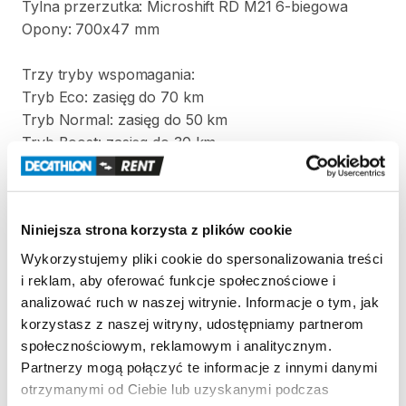
Tylna
przerzutka:
Microshift
RD
M21
6-biegowa
Opony:
700x47
mm
Trzy
tryby
wspomagania:
Tryb
Eco:
zasięg
do
70
km
Tryb
Normal:
zasięg
do
50
km
Tryb
Boost:
zasięg
do
30
km
Rozmiar
S
​/​
M
do
wzrostu
od
150
cm
do
172
cm
Rozmiar
L
​/​
XL
do
wzrostu
od
172
cm
do
195
cm
Niniejsza strona korzysta z plików cookie
Wykorzystujemy pliki cookie do spersonalizowania treści
Strona produktu w sklepie
i reklam, aby oferować funkcje społecznościowe i
analizować ruch w naszej witrynie. Informacje o tym, jak
korzystasz z naszej witryny, udostępniamy partnerom
Zasady wypożyczenia
społecznościowym, reklamowym i analitycznym.
Partnerzy mogą połączyć te informacje z innymi danymi
REGULAMIN
otrzymanymi od Ciebie lub uzyskanymi podczas