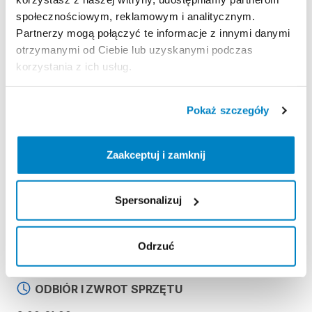
społecznościowym, reklamowym i analitycznym.
Strona produktu w sklepie
Partnerzy mogą połączyć te informacje z innymi danymi
otrzymanymi od Ciebie lub uzyskanymi podczas
korzystania z ich usług.
Zasady wypożyczenia
Pokaż szczegóły
REGULAMIN
Regulamin wypożyczalni
Zaakceptuj i zamknij
KAUCJA
Spersonalizuj
Nie pobieramy kaucji za wypożyczenie tego
produktu
Odrzuć
ODBIÓR I ZWROT SPRZĘTU