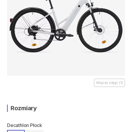
Więcej zdjęć
(
1
)
Rozmiary
Decathlon Płock