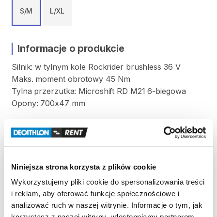
S/M
L/XL
Informacje o produkcie
Silnik:
w
tylnym
kole
Rockrider
brushless
36
V
Maks.
moment
obrotowy
45
Nm
Tylna
przerzutka:
Microshift
RD
M21
6-biegowa
Opony:
700x47
mm
Trzy
tryby
wspomagania:
Tryb
Eco:
zasięg
do
70
km
Tryb
Normal:
zasięg
do
50
km
Tryb
Boost:
zasięg
do
30
km
Niniejsza strona korzysta z plików cookie
Wykorzystujemy pliki cookie do spersonalizowania treści
Rozmiar
S
​/​
M
do
wzrostu
od
150
cm
do
172
cm
i reklam, aby oferować funkcje społecznościowe i
Rozmiar
L
​/​
XL
do
wzrostu
od
172
cm
do
195
cm
analizować ruch w naszej witrynie. Informacje o tym, jak
korzystasz z naszej witryny, udostępniamy partnerom