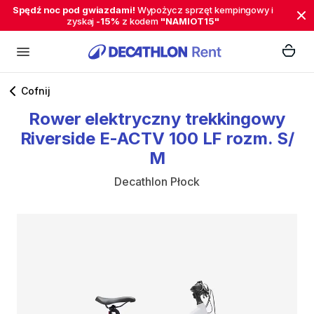
Spędź noc pod gwiazdami!
Wypożycz sprzęt kempingowy i
zyskaj
-15%
z kodem
"NAMIOT15"
Cofnij
Rower
elektryczny
trekkingowy
Riverside
E-ACTV
100
LF
rozm.
S
​/​
M
Decathlon Płock