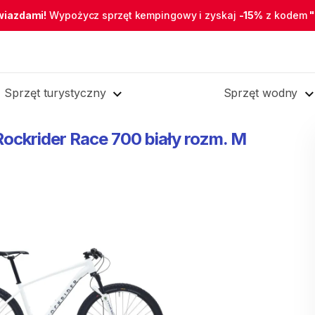
wiazdami!
Wypożycz sprzęt kempingowy i zyskaj
-15%
z kodem
Sprzęt turystyczny
Sprzęt wodny
Rockrider
Race
700
biały
rozm.
M