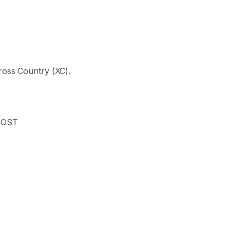
ross
Country
(XC).
OOST