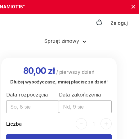
"NAMIOT15"
Zaloguj
Sprzęt zimowy
80,00 zł
/
pierwszy dzień
Dłużej wypożyczasz, mniej płacisz za dzień!
Data rozpoczęcia
Data zakończenia
So, 8 sie
Nd, 9 sie
-
+
Liczba
1