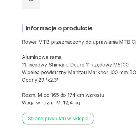
Informacje o produkcie
Rower
MTB
przeznaczony
do
uprawiania
MTB
C
Aluminiowa
rama
11-biegowy
Shimano
Deore
11-rzędowy
M5100
Widelec
powietrzny
Manitou
Markhor
100
mm
B
Opony
29''x2.3''
Rozm.
M
od
165
do
174
cm
wzrostu
Waga
w
rozm.
M:
12​​
​,​
​​4
kg
Strona produktu w sklepie