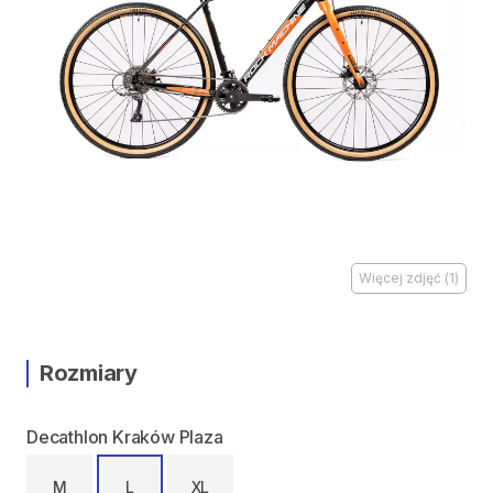
Więcej zdjęć
(
1
)
Rozmiary
Decathlon Kraków Plaza
M
L
XL