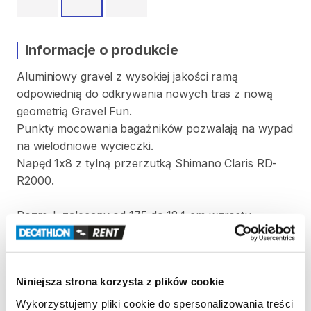
Informacje o produkcie
Aluminiowy
gravel
z
wysokiej
jakości
ramą
odpowiednią
do
odkrywania
nowych
tras
z
nową
geometrią
Gravel
Fun.
Punkty
mocowania
bagażników
pozwalają
na
wypad
na
wielodniowe
wycieczki.
Napęd
1x8
z
tylną
przerzutką
Shimano
Claris
RD-
R2000.
Rozm.
L
zalecany
od
175
do
184
cm
wzrostu
Strona produktu w sklepie
Niniejsza strona korzysta z plików cookie
Zasady wypożyczenia
Wykorzystujemy pliki cookie do spersonalizowania treści