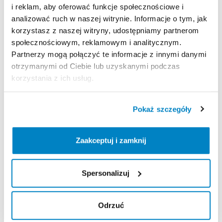
i reklam, aby oferować funkcje społecznościowe i
REGULAMIN
analizować ruch w naszej witrynie. Informacje o tym, jak
korzystasz z naszej witryny, udostępniamy partnerom
Regulamin wypożyczalni
społecznościowym, reklamowym i analitycznym.
Partnerzy mogą połączyć te informacje z innymi danymi
otrzymanymi od Ciebie lub uzyskanymi podczas
KAUCJA
korzystania z ich usług.
Nie pobieramy kaucji za wypożyczenie tego
produktu
Pokaż szczegóły
Zaakceptuj i zamknij
ODBIÓR I ZWROT SPRZĘTU
Poniedziałek: 9:00 - 21:00
Wtorek: 9:00 - 21:00
Spersonalizuj
Środa: 9:00 - 21:00
Czwartek: 9:00 - 21:00
Odrzuć
Piątek: 9:00 - 21:00