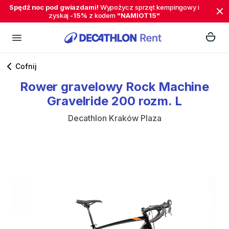
Spędź noc pod gwiazdami!
Wypożycz sprzęt kempingowy i
zyskaj
-15%
z kodem
"NAMIOT15"
Cofnij
Rower
gravelowy
Rock
Machine
Gravelride
200
rozm.
L
Decathlon Kraków Plaza