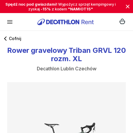
Spędź noc pod gwiazdami!
Wypożycz sprzęt kempingowy i
zyskaj
-15%
z kodem
"NAMIOT15"
Cofnij
Rower
gravelowy
Triban
GRVL
120
rozm.
XL
Decathlon Lublin Czechów