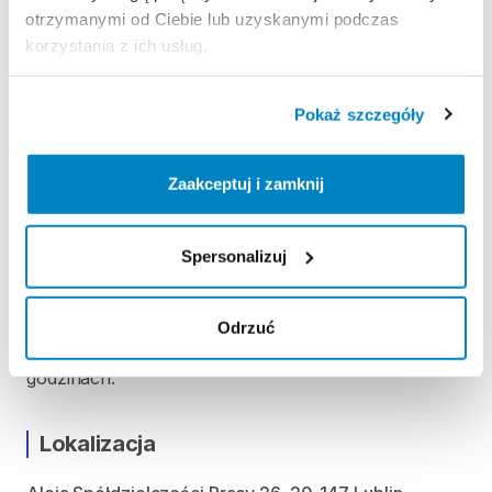
produktu.
otrzymanymi od Ciebie lub uzyskanymi podczas
korzystania z ich usług.
ODBIÓR I ZWROT SPRZĘTU
Pokaż szczegóły
Poniedziałek: 9:00 - 20:00
Wtorek: 9:00 - 20:00
Zaakceptuj i zamknij
Środa: 9:00 - 20:00
Czwartek: 9:00 - 20:00
Piątek: 9:00 - 20:00
Spersonalizuj
Sobota: 9:00 - 20:00
Niedziela handlowa: 9:00 - 19:00
Odrzuć
Możliwość odbioru i zwrotu produktu ww
godzinach.
Lokalizacja