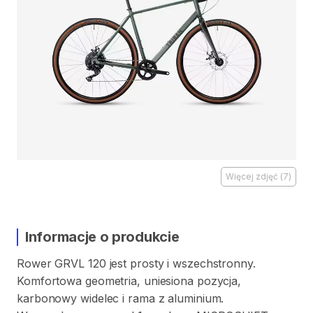
Więcej zdjęć
(
7
)
Informacje o produkcie
Rower
GRVL
120
jest
prosty
i
wszechstronny.
Komfortowa
geometria​
​,​
uniesiona
pozycja​
​,​
karbonowy
widelec
i
rama
z
aluminium.