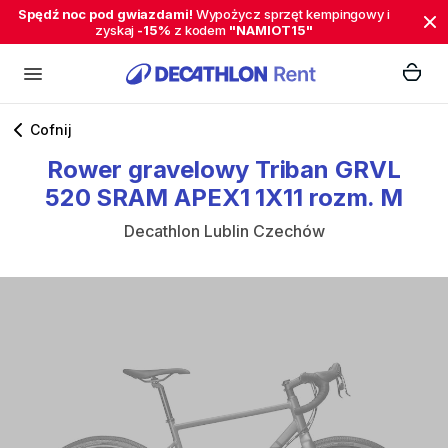
Spędź noc pod gwiazdami!
Wypożycz sprzęt kempingowy i
zyskaj
-15%
z kodem
"NAMIOT15"
Cofnij
Rower
gravelowy
Triban
GRVL
520
SRAM
APEX1
1X11
rozm.
M
Decathlon Lublin Czechów