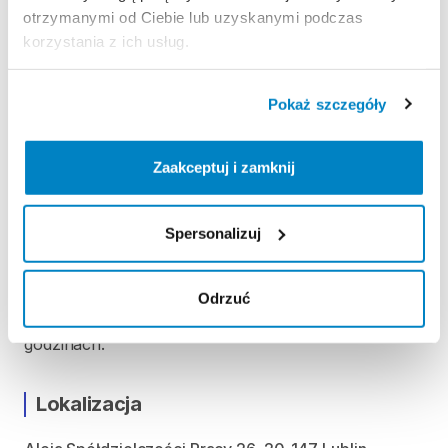
produktu.
otrzymanymi od Ciebie lub uzyskanymi podczas
korzystania z ich usług.
ODBIÓR I ZWROT SPRZĘTU
Pokaż szczegóły
Poniedziałek: 9:00 - 20:00
Wtorek: 9:00 - 20:00
Zaakceptuj i zamknij
Środa: 9:00 - 20:00
Czwartek: 9:00 - 20:00
Piątek: 9:00 - 20:00
Spersonalizuj
Sobota: 9:00 - 20:00
Niedziela handlowa: 9:00 - 19:00
Odrzuć
Możliwość odbioru i zwrotu produktu ww
godzinach.
Lokalizacja