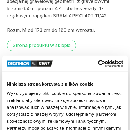
specjalnej
gravelowej
geometrii
​,​
z
gravelowymi
kołami
650
i
oponami
47
Tubeless
Ready
​,​
1-
rzędowym
napędem
SRAM
APEX1
40T
11
​/​
42.
Rozm.
M
od
173
cm
do
180
cm
wzrostu.
Strona produktu w sklepie
Zasady wypożyczenia
REGULAMIN
Niniejsza strona korzysta z plików cookie
Wykorzystujemy pliki cookie do spersonalizowania treści
Regulamin wypożyczalni
i reklam, aby oferować funkcje społecznościowe i
analizować ruch w naszej witrynie. Informacje o tym, jak
korzystasz z naszej witryny, udostępniamy partnerom
KAUCJA
społecznościowym, reklamowym i analitycznym.
Nie pobieramy kaucji za wypożyczenie tego
Partnerzy mogą połączyć te informacje z innymi danymi