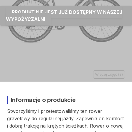
PRODUKT NIE JEST JUŻ DOSTĘPNY W NASZEJ
WYPOŻYCZALNI
Więcej zdjęć
(
3
)
Informacje o produkcie
Stworzyliśmy
i
przetestowaliśmy
ten
rower
gravelowy
do
regularnej
jazdy.
Zapewnia
on
komfort
i
dobrą
trakcję
na
krętych
ścieżkach.
Rower
o
nowej
​,​