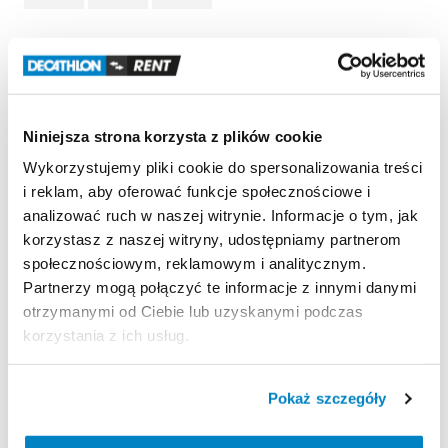
Informacje o produkcie
Napęd
2x12
Opony
700x40C
Niniejsza strona korzysta z plików cookie
Przerzutka
tył
Shimano
GRX
RD
RX820D
Direct
Wykorzystujemy pliki cookie do spersonalizowania treści
Mount
i reklam, aby oferować funkcje społecznościowe i
Kaseta
Shimano
CS-HG710
-
12S
-
11
​/​
36T
analizować ruch w naszej witrynie. Informacje o tym, jak
Hamulce
hydrauliczne
Shimano
GRX
BR-RX400
korzystasz z naszej witryny, udostępniamy partnerom
Flatmount
społecznościowym, reklamowym i analitycznym.
Maksymalne
obciążenie
roweru
(użytkownik
+
Partnerzy mogą połączyć te informacje z innymi danymi
ładunek)
wynosi
110
kg
​,​
niezależnie
od
rozmiaru
otrzymanymi od Ciebie lub uzyskanymi podczas
roweru.
korzystania z ich usług.
Strona produktu w sklepie
Pokaż szczegóły