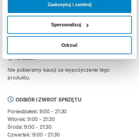
Zasady wypożyczenia
Zaakceptuj i zamknij
REGULAMIN
Spersonalizuj
Regulamin wypożyczalni
Odrzuć
KAUCJA
Nie pobieramy kaucji za wypożyczenie tego
produktu.
ODBIÓR I ZWROT SPRZĘTU
Poniedziałek: 9:00 - 21:30
Wtorek: 9:00 - 21:30
Środa: 9:00 - 21:30
Czwartek: 9:00 - 21:30