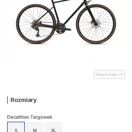
Więcej zdjęć
(
1
)
Rozmiary
Decathlon Targówek
S
M
XL