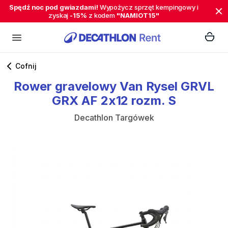
Spędź noc pod gwiazdami!
Wypożycz sprzęt kempingowy i
zyskaj
-15%
z kodem
"NAMIOT15"
Cofnij
Rower
gravelowy
Van
Rysel
GRVL
GRX
AF
2x12
rozm.
S
Decathlon Targówek