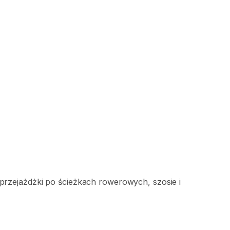
przejażdżki
po
ścieżkach
rowerowych​
​,​
szosie
i