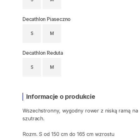
Decathlon Piaseczno
S
M
Decathlon Reduta
S
M
Informacje o produkcie
Wszechstronny​
​,​
wygodny
rower
z
niską
ramą
na
szutrach.
Rozm.
S
od
150
cm
do
165
cm
wzrostu