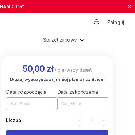
"NAMIOT15"
Zaloguj
Sprzęt zimowy
50,00 zł
/
pierwszy dzień
Dłużej wypożyczasz, mniej płacisz za dzień!
Data rozpoczęcia
Data zakończenia
So, 8 sie
Nd, 9 sie
-
+
Liczba
1