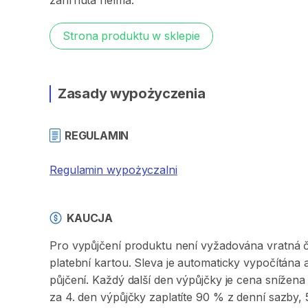
zahrnutá
helma.
Strona produktu w sklepie
Zasady wypożyczenia
REGULAMIN
Regulamin wypożyczalni
KAUCJA
Pro vypůjčení produktu není vyžadována vratná či 
platební kartou. Sleva je automaticky vypočítána
půjčení. Každý další den výpůjčky je cena sníže
za 4. den výpůjčky zaplatíte 90 % z denní sazby