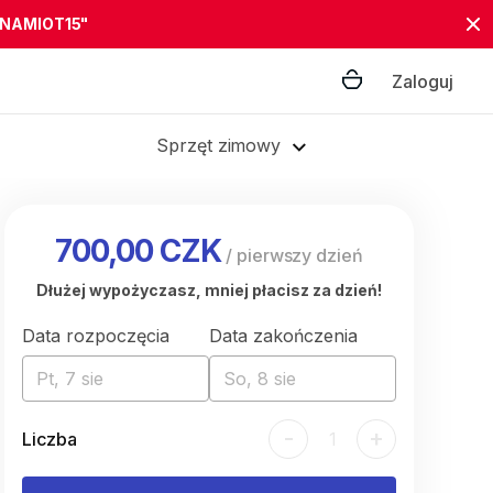
"NAMIOT15"
Zaloguj
Sprzęt zimowy
700,00 CZK
/
pierwszy dzień
Dłużej wypożyczasz, mniej płacisz za dzień!
Data rozpoczęcia
Data zakończenia
Pt, 7 sie
So, 8 sie
-
+
Liczba
1