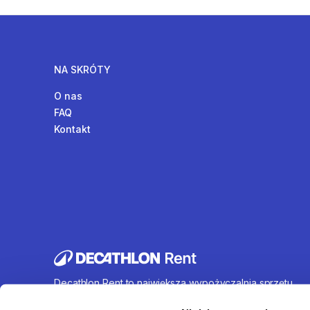
NA SKRÓTY
O nas
FAQ
Kontakt
Decathlon Rent to największa wypożyczalnia sprzętu
sportowego działająca na terenie całej Polski. Oferujem