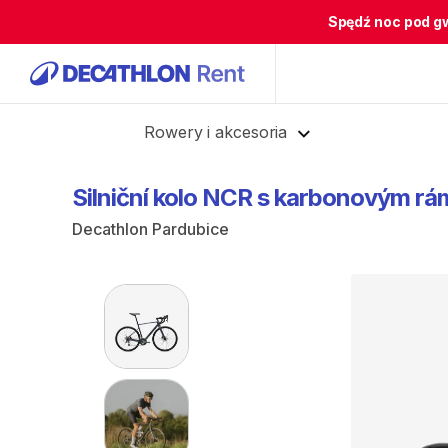
Spędź noc pod g
Cofnij
Rowery i akcesoria
Silniční
kolo
NCR
s
karbonovým
rá
Decathlon Pardubice