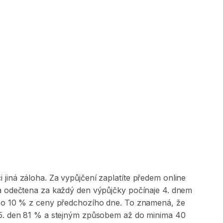
jiná záloha. Za vypůjčení zaplatíte předem online
 a odečtena za každý den výpůjčky počínaje 4. dnem
na o 10 % z ceny předchozího dne. To znamená, že
, 5. den 81 % a stejným způsobem až do minima 40