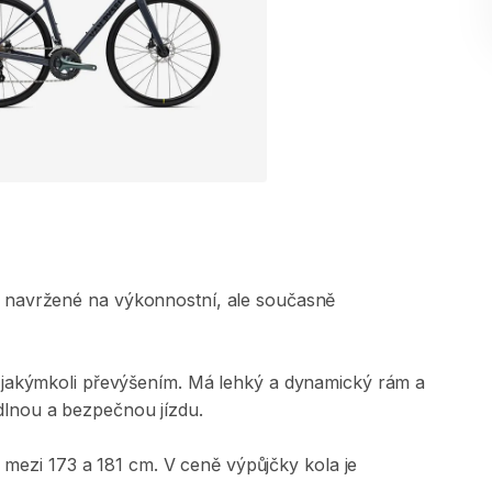
navržené
na
výkonnostní​​​
​,​
ale
současně
jakýmkoli
převýšením.
Má
lehký
a
dynamický
rám
a
dlnou
a
bezpečnou
jízdu.
mezi
173
a
181
cm.
V
ceně
výpůjčky
kola
je