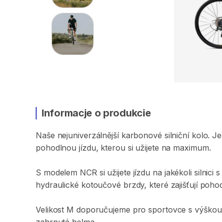
Informacje o produkcie
Naše
nejuniverzálnější
karbonové
silniční
kolo.
Je
pohodlnou
jízdu​​​
​,​
kterou
si
užijete
na
maximum.
S
modelem
NCR
si
užijete
jízdu
na
jakékoli
silnici
s
hydraulické
kotoučové
brzdy​​​
​,​
které
zajišťují
poho
Velikost
M
doporučujeme
pro
sportovce
s
výškou