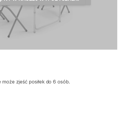
e
może
zjeść
posiłek
do
6
osób.