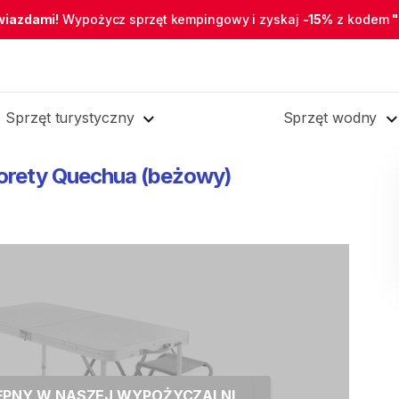
wiazdami!
Wypożycz sprzęt kempingowy i zyskaj
-15%
z kodem
Sprzęt turystyczny
Sprzęt wodny
orety
Quechua
(beżowy)
TĘPNY W NASZEJ WYPOŻYCZALNI