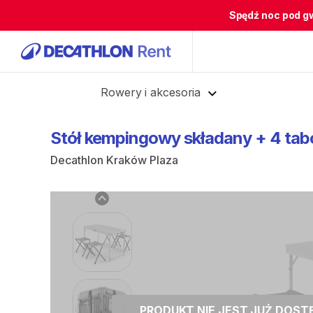
Spędź noc pod g
Cofnij
Rowery i akcesoria
Stół
kempingowy
składany
+
4
tab
Decathlon Kraków Plaza
PRODUKT NIE JEST JUŻ DOS