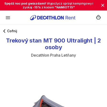
Spędź noc pod gwiazdami!
Wypożycz sprzęt kempingowy i
zyskaj
-15%
z kodem
"NAMIOT15"
Cofnij
Trekový
stan
MT
900
Ultralight
|
2
osoby
Decathlon Praha Letňany