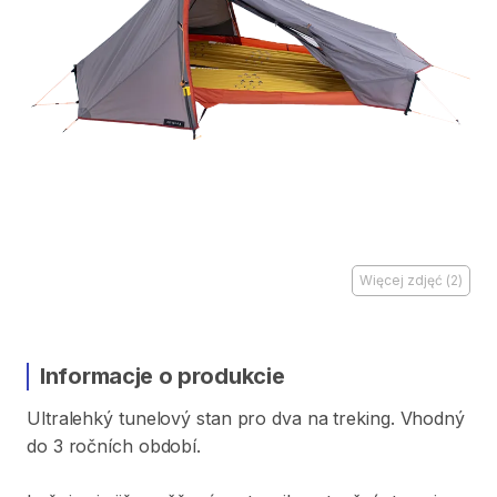
Więcej zdjęć
(
2
)
Informacje o produkcie
Ultralehký
tunelový
stan
pro
dva
na
treking.
Vhodný
do
3
ročních
období.