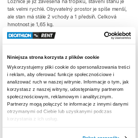
Ložnice
je
již
zavěšená
na
tropiku​​​​
​,​
stavění
stanu
je
tak
velmi
rychlé.
Obyvatelný
prostor
je
spíše
menší​​​​
​,​
ale
stan
má
stále
2
vchody
a
1
předsíň.
Celková
hmotnost
je
1​
​,​
​65
kg.
Strona produktu w sklepie
Niniejsza strona korzysta z plików cookie
Zasady wypożyczenia
Wykorzystujemy pliki cookie do spersonalizowania treści
i reklam, aby oferować funkcje społecznościowe i
REGULAMIN
analizować ruch w naszej witrynie. Informacje o tym, jak
korzystasz z naszej witryny, udostępniamy partnerom
Regulamin wypożyczalni
społecznościowym, reklamowym i analitycznym.
Partnerzy mogą połączyć te informacje z innymi danymi
otrzymanymi od Ciebie lub uzyskanymi podczas
KAUCJA
korzystania z ich usług.
Pro vypůjčení produktu není vyžadována vratná či
jiná záloha. Za vypůjčení zaplatíte předem online
Pokaż szczegóły