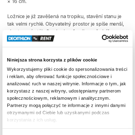
×
16
cm.
Ložnice
je
již
zavěšená
na
tropiku​​​
​,​
stavění
stanu
je
tak
velmi
rychlé.
Obyvatelný
prostor
je
spíše
menší​​​
​,​
ale
stan
má
stále
2
vchody
a
1
velkou
předsíň.
Strona produktu w sklepie
Niniejsza strona korzysta z plików cookie
Zasady wypożyczenia
Wykorzystujemy pliki cookie do spersonalizowania treści
i reklam, aby oferować funkcje społecznościowe i
REGULAMIN
analizować ruch w naszej witrynie. Informacje o tym, jak
korzystasz z naszej witryny, udostępniamy partnerom
Regulamin wypożyczalni
społecznościowym, reklamowym i analitycznym.
Partnerzy mogą połączyć te informacje z innymi danymi
otrzymanymi od Ciebie lub uzyskanymi podczas
KAUCJA
korzystania z ich usług.
Pro vypůjčení produktu není vyžadována vratná či