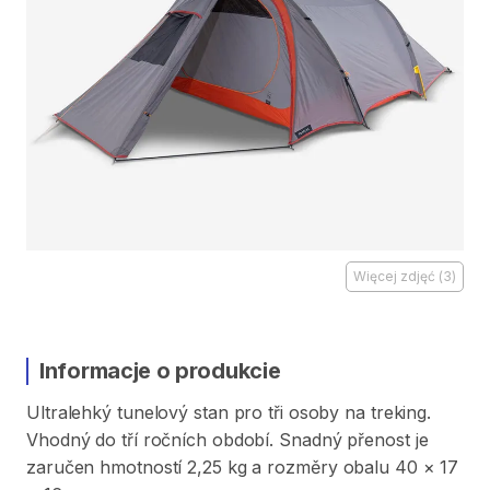
Więcej zdjęć
(
3
)
Informacje o produkcie
Ultralehký
tunelový
stan
pro
tři
osoby
na
treking.
Vhodný
do
tří
ročních
období.
Snadný
přenost
je
zaručen
hmotností
2​​​
​,​
​​​25
kg
a
rozměry
obalu
40
×
17