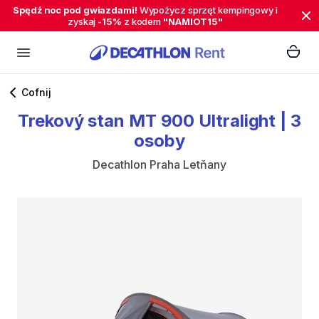
Spędź noc pod gwiazdami!
Wypożycz sprzęt kempingowy i
zyskaj
-15%
z kodem
"NAMIOT15"
Cofnij
Trekový
stan
MT
900
Ultralight
|
3
osoby
Decathlon Praha Letňany