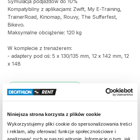
Symulacja
podjazdów
do
10%
Kompatybilny
z
aplikacjami:
Zwift​
​,​
My
E-Training​
​,​
TrainerRoad​
​,​
Kinomap​
​,​
Rouvy​
​,​
The
Sufferfest​
​,​
Bikevo.
Maksymalne
obciążenie:
120
kg
W
komplecie
z
trenażerem:
-
adaptery
pod
oś:
5
x
130
​/​
135
mm
​,​
12
x
142
mm
​,​
12
x
148
Strona produktu w sklepie
Zasady wypożyczenia
Niniejsza strona korzysta z plików cookie
Wykorzystujemy pliki cookie do spersonalizowania treści
REGULAMIN
i reklam, aby oferować funkcje społecznościowe i
analizować ruch w naszej witrynie. Informacje o tym, jak