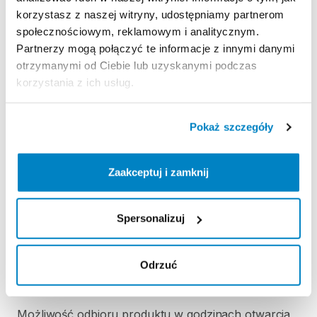
Regulamin wypożyczalni
korzystasz z naszej witryny, udostępniamy partnerom
społecznościowym, reklamowym i analitycznym.
Partnerzy mogą połączyć te informacje z innymi danymi
KAUCJA
otrzymanymi od Ciebie lub uzyskanymi podczas
Nie pobieramy kaucji za wypożyczenie tego
korzystania z ich usług.
produktu
Pokaż szczegóły
ODBIÓR I ZWROT SPRZĘTU
Poniedziałek: 9:00 - 21:00
Zaakceptuj i zamknij
Wtorek: 9:00 - 21:00
Środa: 9:00 - 21:00
Spersonalizuj
Czwartek: 9:00 - 21:00
Piątek: 9:00 - 21:00
Sobota: 9:00 - 21:00
Odrzuć
Niedziela handlowa: 9:00 - 20:00
Możliwość odbioru produktu w godzinach otwarcia