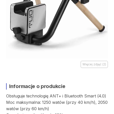
Więcej zdjęć
(
2
)
Informacje o produkcie
Obsługuje
technologię
ANT+
i
Bluetooth
Smart
(4.0)
Moc
maksymalna:
1250
watów
(przy
40
km
​/​
h)
​,​
2050
watów
(przy
60
km
​/​
h)