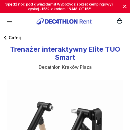
Spędź noc pod gwiazdami!
Wypożycz sprzęt kempingowy i
zyskaj
-15%
z kodem
"NAMIOT15"
Cofnij
Trenażer
interaktywny
Elite
TUO
Smart
Decathlon Kraków Plaza