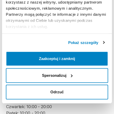
Zasady wypożyczenia
korzystasz z naszej witryny, udostępniamy partnerom
społecznościowym, reklamowym i analitycznym.
REGULAMIN
Partnerzy mogą połączyć te informacje z innymi danymi
otrzymanymi od Ciebie lub uzyskanymi podczas
Regulamin wypożyczalni
korzystania z ich usług.
Pokaż szczegóły
KAUCJA
Nie pobieramy kaucji za wypożyczenie tego
Zaakceptuj i zamknij
produktu
Spersonalizuj
ODBIÓR I ZWROT SPRZĘTU
Poniedziałek: 10:00 - 20:00
Odrzuć
Wtorek: 10:00 - 20:00
Środa: 10:00 - 20:00
Czwartek: 10:00 - 20:00
Piątek: 10:00 - 20:00