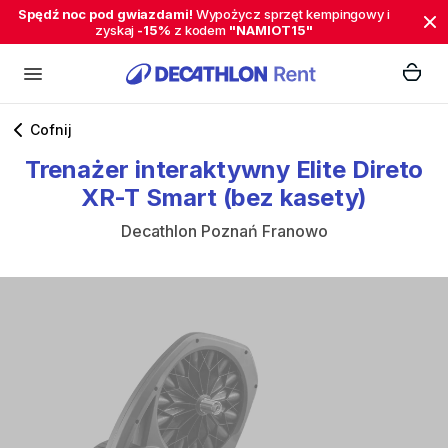
Spędź noc pod gwiazdami!
Wypożycz sprzęt kempingowy i
zyskaj
-15%
z kodem
"NAMIOT15"
Cofnij
Trenażer
interaktywny
Elite
Direto
XR-T
Smart
(bez
kasety)
Decathlon Poznań Franowo