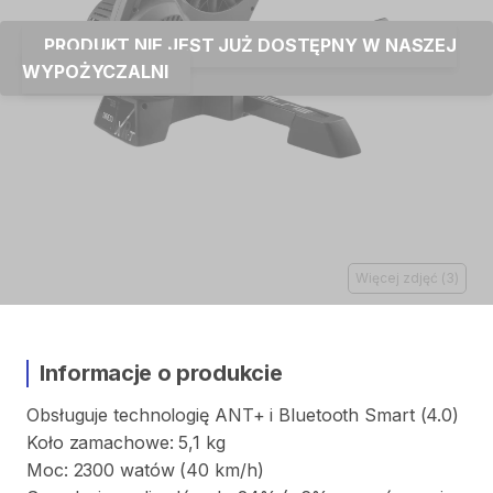
PRODUKT NIE JEST JUŻ DOSTĘPNY W NASZEJ
WYPOŻYCZALNI
Więcej zdjęć
(
3
)
Informacje o produkcie
Obsługuje
technologię
ANT+
i
Bluetooth
Smart
(4.0)
Koło
zamachowe:
5
​,​
1
kg
Moc:
2300
watów
(40
km
​/​
h)