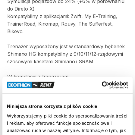
Symulacja
podjazdów
do
24%
(+6%
w
porównaniu
do
Direto
X)
Kompatybilny
z
aplikacjami:
Zwift
​,​
My
E-Training
​,​
TrainerRoad
​,​
Kinomap
​,​
Rouvy
​,​
The
Sufferfest
​,​
Bikevo.
Trenażer
wyposażony
jest
w
standardowy
bębenek
Shimano
HG
kompatybilny
z
9
​/​
10
​/​
11
​/​
12-rzędowymi
szosowymi
kasetami
Shimano
i
SRAM.
W
komplecie
z
trenażerem:
-
podstawka
pod
koło
-
adaptery
pod
oś:
5
x
130
​/​
135
mm
oraz
12
x
142
mm
Niniejsza strona korzysta z plików cookie
Strona produktu w sklepie
Wykorzystujemy pliki cookie do spersonalizowania treści
i reklam, aby oferować funkcje społecznościowe i
analizować ruch w naszej witrynie. Informacje o tym, jak