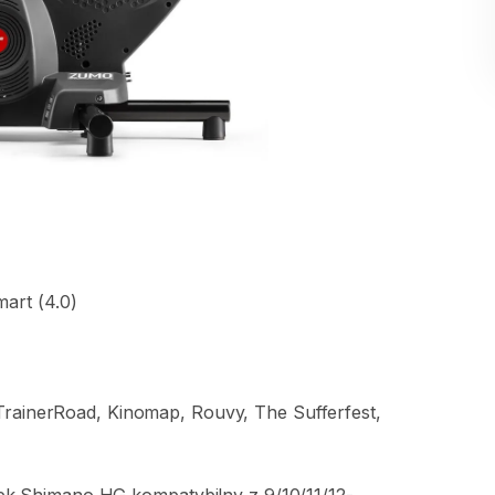
mart
(4.0)
TrainerRoad​
​,​
Kinomap​
​,​
Rouvy​
​,​
The
Sufferfest​
​,​