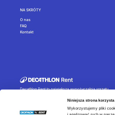
NA SKRÓTY
O nas
FAQ
Kontakt
Decathlon Rent to największa wypożyczalnia sprzętu
sportowego działająca na terenie całej Polski. Oferujem
wynajem rowerów, sprzętu turystycznego, sprzętu do
Niniejsza strona korzysta
sportów wodnych i wielu innych. U nas każdy znajdzie c
Wykorzystujemy pliki cook
dla siebie.
i analizować ruch w naszej