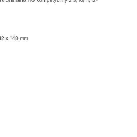
ek
Shimano
HG
kompatybilny
z
9
​/​
10
​/​
11
​/​
12-
.
12
x
148
mm