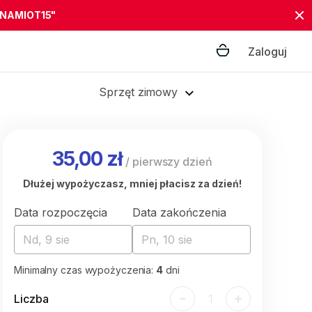
"NAMIOT15"
Zaloguj
Sprzęt zimowy
35,00 zł
/
pierwszy dzień
Dłużej wypożyczasz, mniej płacisz za dzień!
Data rozpoczęcia
Data zakończenia
Nd, 9 sie
Pn, 10 sie
Minimalny czas wypożyczenia:
4
dni
-
+
Liczba
1