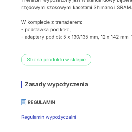
Trenażer
wyposażony
jest
w
standardowy
bęben
rzędowymi
szosowymi
kasetami
Shimano
i
SRAM
W
komplecie
z
trenażerem:
-
podstawka
pod
koło​
​,​
-
adaptery
pod
oś:
5
x
130​
​/​
​135
mm
​,​
12
x
142
mm
​,​
Strona produktu w sklepie
Zasady wypożyczenia
REGULAMIN
Regulamin wypożyczalni