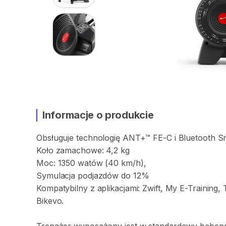
Informacje o produkcie
Obsługuje
technologię
ANT+™
FE-C
i
Bluetooth
S
Koło
zamachowe:
4
​,​
2
kg
Moc:
1350
watów
(40
km​
​/​
​h)​
​,​
Symulacja
podjazdów
do
12%
Kompatybilny
z
aplikacjami:
Zwift​
​,​
My
E-Training​
​,​
Bikevo.