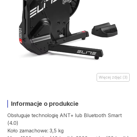
Więcej zdjęć
(
3
)
Informacje o produkcie
Obsługuje
technologię
ANT+
lub
Bluetooth
Smart
(4.0)
Koło
zamachowe:
3
​,​
5
kg