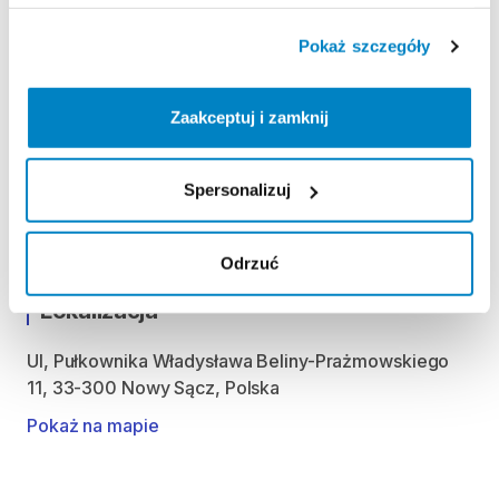
Regulamin wypożyczalni
Pokaż szczegóły
KAUCJA
Zaakceptuj i zamknij
brak
Spersonalizuj
ODBIÓR I ZWROT SPRZĘTU
Odrzuć
Lokalizacja
Ul, Pułkownika Władysława Beliny-Prażmowskiego
11, 33-300 Nowy Sącz, Polska
Pokaż na mapie