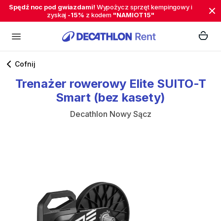
Spędź noc pod gwiazdami!
Wypożycz sprzęt kempingowy i
zyskaj
-15%
z kodem
"NAMIOT15"
Cofnij
Trenażer
rowerowy
Elite
SUITO-T
Smart
(bez
kasety)
Decathlon Nowy Sącz