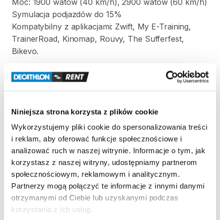
Moc:
1900
watów
(40
km
​/​
h)
​,​
2900
watów
(60
km
​/​
h)
Symulacja
podjazdów
do
15%
Kompatybilny
z
aplikacjami:
Zwift
​,​
My
E-Training
​,​
TrainerRoad
​,​
Kinomap
​,​
Rouvy
​,​
The
Sufferfest
​,​
Bikevo.
W
komplecie
z
trenażerem:
-
podstawka
pod
koło
​,​
-
adaptery
pod
oś:
5
x
130
​/​
135
mm
oraz
12
x
142
mm
Niniejsza strona korzysta z plików cookie
Wykorzystujemy pliki cookie do spersonalizowania treści
Strona produktu w sklepie
i reklam, aby oferować funkcje społecznościowe i
analizować ruch w naszej witrynie. Informacje o tym, jak
korzystasz z naszej witryny, udostępniamy partnerom
Zasady wypożyczenia
społecznościowym, reklamowym i analitycznym.
Partnerzy mogą połączyć te informacje z innymi danymi
REGULAMIN
otrzymanymi od Ciebie lub uzyskanymi podczas
korzystania z ich usług.