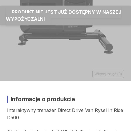
PRODUKT NIE JEST JUŻ DOSTĘPNY W NASZEJ
WYPOŻYCZALNI
Więcej zdjęć
(
3
)
Informacje o produkcie
Interaktywny
trenażer
Direct
Drive
Van
Rysel
In'Ride
D500.