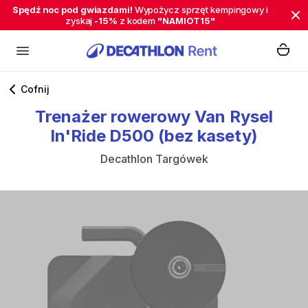
Spędź noc pod gwiazdami!
Wypożycz sprzęt kempingowy i
zyskaj
-15%
z kodem
"NAMIOT15"
Cofnij
Trenażer
rowerowy
Van
Rysel
In'Ride
D500
(bez
kasety)
Decathlon Targówek