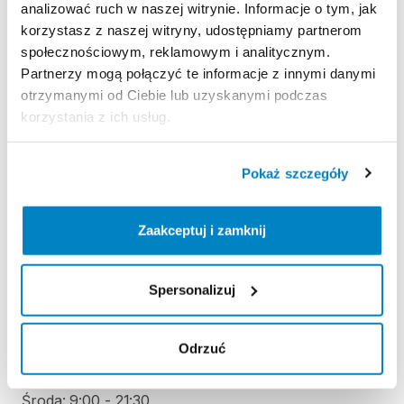
analizować ruch w naszej witrynie. Informacje o tym, jak
korzystasz z naszej witryny, udostępniamy partnerom
Zasady wypożyczenia
społecznościowym, reklamowym i analitycznym.
Partnerzy mogą połączyć te informacje z innymi danymi
REGULAMIN
otrzymanymi od Ciebie lub uzyskanymi podczas
korzystania z ich usług.
Regulamin wypożyczalni
Pokaż szczegóły
KAUCJA
Zaakceptuj i zamknij
Nie pobieramy kaucji za wypożyczenie tego
produktu.
Spersonalizuj
ODBIÓR I ZWROT SPRZĘTU
Odrzuć
Poniedziałek: 9:00 - 21:30
Wtorek: 9:00 - 21:30
Środa: 9:00 - 21:30