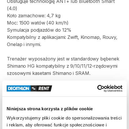
Obsługuje
technologię
ANT+
lub
Bluetooth
Smart
(4.0)
Koło
zamachowe:
4
​,​
7
kg
Moc:
1500
watów
(40
km​
​/​
​h)​
Symulacja
podjazdów
do
12%
Kompatybilny
z
aplikacjami:
Zwift​​
​,​
Kinomap​
​,​
Rouvy​
​,​
Onelap
i
innymi.
Trenażer
wyposażony
jest
w
standardowy
bębenek
Shimano
HG
kompatybilny
z
9
​/​
10
​/​
11
​/​
12-rzędowymi
szosowymi
kasetami
Shimano
i
SRAM.
W
komplecie
z
trenażerem:
-
podstawka
pod
koło​
-
adaptery
pod
oś:
5
x
130​
​/​
​135
mm
oraz
12
x
142
mm
Niniejsza strona korzysta z plików cookie
Wykorzystujemy pliki cookie do spersonalizowania treści
Strona produktu w sklepie
i reklam, aby oferować funkcje społecznościowe i