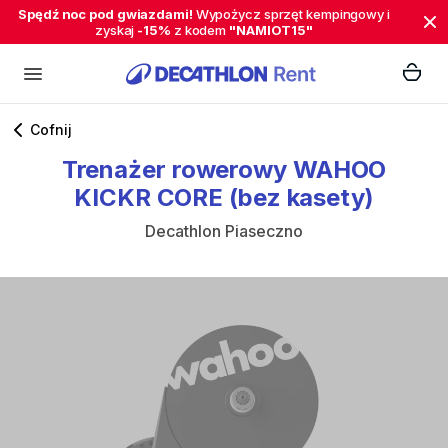
Spędź noc pod gwiazdami!
Wypożycz sprzęt kempingowy i
zyskaj
-15%
z kodem
"NAMIOT15"
Cofnij
Trenażer
rowerowy
WAHOO
KICKR
CORE
(bez
kasety)
Decathlon Piaseczno