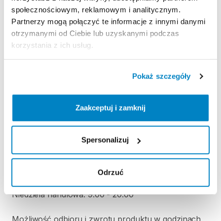
Regulamin wypożyczalni
społecznościowym, reklamowym i analitycznym.
Partnerzy mogą połączyć te informacje z innymi danymi
otrzymanymi od Ciebie lub uzyskanymi podczas
KAUCJA
korzystania z ich usług.
Nie pobieramy kaucji za wypożyczenie tego
produktu
Pokaż szczegóły
ODBIÓR I ZWROT SPRZĘTU
Zaakceptuj i zamknij
Poniedziałek: 10:00 - 21:00
Wtorek: 10:00 - 21:00
Spersonalizuj
Środa: 10:00 - 21:00
Czwartek: 10:00 - 21:00
Piątek: 10:00 - 21:00
Odrzuć
Sobota: 9:00 - 21:00
Niedziela handlowa: 9:00 - 20:00
Możliwość odbioru i zwrotu produktu w godzinach