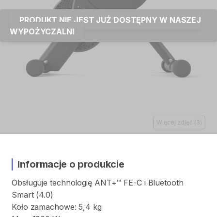
PRODUKT NIE JEST JUŻ DOSTĘPNY W NASZEJ
WYPOŻYCZALNI
Więcej zdjęć
(
3
)
Informacje o produkcie
Obsługuje
technologię
ANT+™
FE-C
i
Bluetooth
Smart
(4.0)
Koło
zamachowe:
5
​,​
4
kg