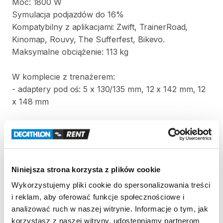
Moc:
1800
W
Symulacja
podjazdów
do
16%
Kompatybilny
z
aplikacjami:
Zwift​
​,​
TrainerRoad​
​,​
Kinomap​
​,​
Rouvy​
​,​
The
Sufferfest​
​,​
Bikevo.
Maksymalne
obciążenie:
113
kg
W
komplecie
z
trenażerem:
-
adaptery
pod
oś:
5
x
130​
​/​
​135
mm
​,​
12
x
142
mm
​,​
12
x
148
mm
Strona produktu w sklepie
Niniejsza strona korzysta z plików cookie
Zasady wypożyczenia
Wykorzystujemy pliki cookie do spersonalizowania treści
i reklam, aby oferować funkcje społecznościowe i
REGULAMIN
analizować ruch w naszej witrynie. Informacje o tym, jak
korzystasz z naszej witryny, udostępniamy partnerom