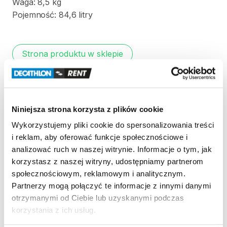
Waga:
8
​,​
5
kg
Pojemność:
84
​,​
6
litry
Strona produktu w sklepie
Zasady wypożyczenia
Niniejsza strona korzysta z plików cookie
REGULAMIN
Wykorzystujemy pliki cookie do spersonalizowania treści
i reklam, aby oferować funkcje społecznościowe i
Regulamin wypożyczalni
analizować ruch w naszej witrynie. Informacje o tym, jak
korzystasz z naszej witryny, udostępniamy partnerom
społecznościowym, reklamowym i analitycznym.
KAUCJA
Partnerzy mogą połączyć te informacje z innymi danymi
Nie pobieramy kaucji za wypożyczenie tego
otrzymanymi od Ciebie lub uzyskanymi podczas
produktu
korzystania z ich usług.