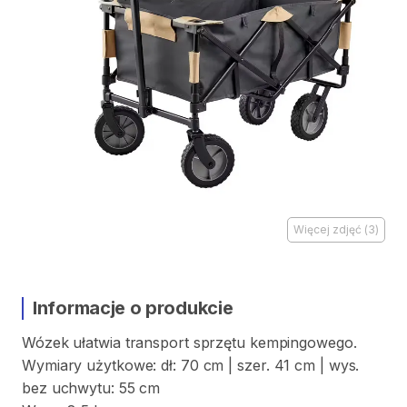
Więcej zdjęć
(
3
)
Informacje o produkcie
Wózek
ułatwia
transport
sprzętu
kempingowego.
Wymiary
użytkowe:
dł:
70
cm
|
szer.
41
cm
|
wys.
bez
uchwytu:
55
cm