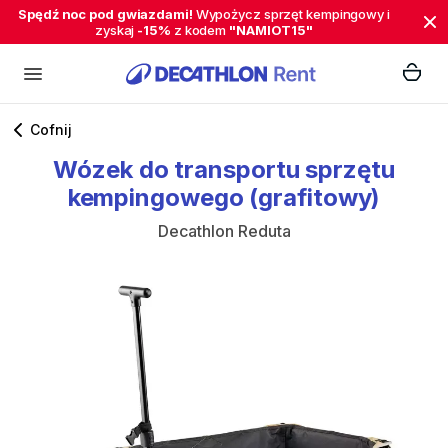
Spędź noc pod gwiazdami!
Wypożycz sprzęt kempingowy i
zyskaj
-15%
z kodem
"NAMIOT15"
Cofnij
Wózek
do
transportu
sprzętu
kempingowego
(grafitowy)
Decathlon Reduta