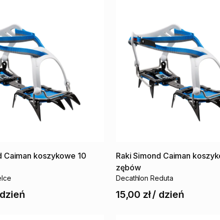
d
Caiman
koszykowe
10
Raki
Simond
Caiman
koszy
zębów
elce
Decathlon Reduta
dzień
15,00 zł
/
dzień