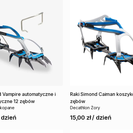
d
Vampire
automatyczne
i
Raki
Simond
Caiman
koszy
yczne
12
zębów
zębów
akopane
Decathlon Żory
/
dzień
15,00 zł
/
dzień