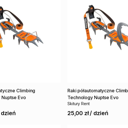
atyczne
Climbing
Raki
półautomatyczne
Climb
y
Nuptse
Evo
Technology
Nuptse
Evo
Skitury Rent
/
dzień
25,00 zł
/
dzień