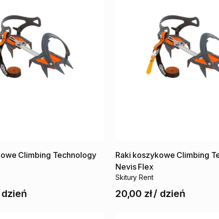
kowe
Climbing
Technology
Raki
koszykowe
Climbing
T
Nevis
Flex
Skitury Rent
/
dzień
20,00 zł
/
dzień