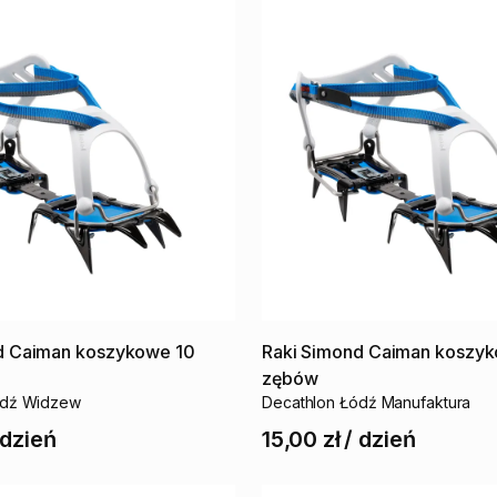
d
Caiman
koszykowe
10
Raki
Simond
Caiman
koszy
zębów
ódź Widzew
Decathlon Łódź Manufaktura
dzień
15,00 zł
/
dzień