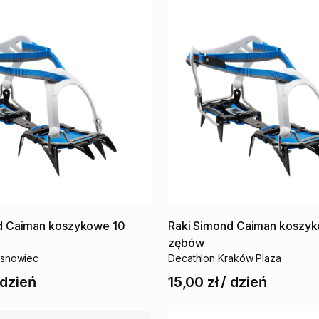
d
Caiman
koszykowe
10
Raki
Simond
Caiman
koszy
zębów
osnowiec
Decathlon Kraków Plaza
dzień
15,00 zł
/
dzień