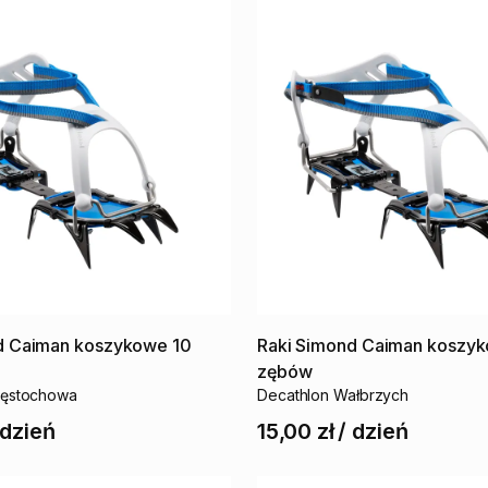
d
Caiman
koszykowe
10
Raki
Simond
Caiman
koszy
zębów
zęstochowa
Decathlon Wałbrzych
dzień
15,00 zł
/
dzień